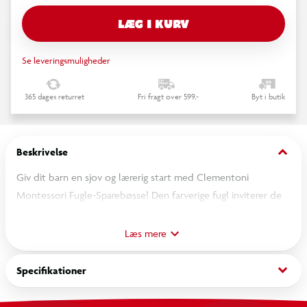
LÆG I KURV
Se leveringsmuligheder
365 dages returret
Fri fragt over 599,-
Byt i butik
keyboard_arrow_down
Beskrivelse
Giv dit barn en sjov og lærerig start med Clementoni
Montessori Fugle-Sparebøsse! Den farverige fugl inviterer de
mindste til at putte mønterne i og opdage glæden ved at
åbne, tømme og starte forfra. Et trygt og motorik-udviklende
Læs mere
legetøj, der styrker nysgerrighed, koordination og tidlig
forståelse for årsag og virkning. Perfekt til små hænder – og
keyboard_arrow_down
Specifikationer
store smil!