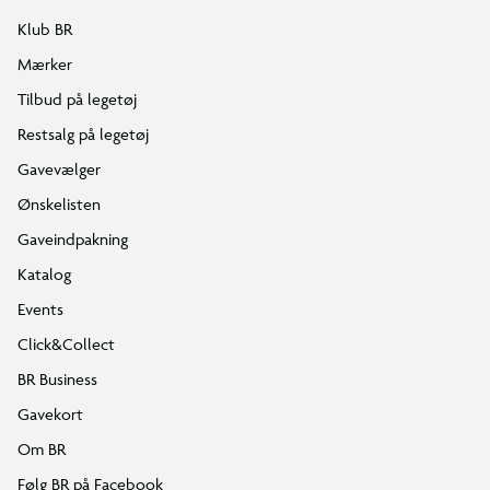
Klub BR
Mærker
Tilbud på legetøj
Restsalg på legetøj
Gavevælger
Ønskelisten
Gaveindpakning
Katalog
Events
Click&Collect
BR Business
Gavekort
Om BR
Følg BR på Facebook