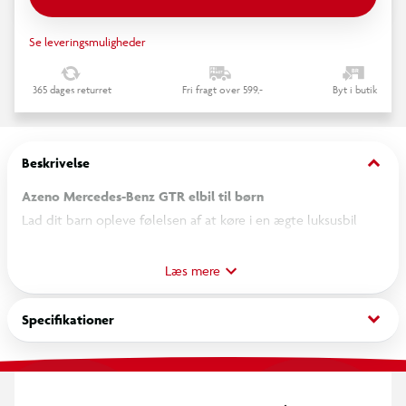
Se leveringsmuligheder
365 dages returret
Fri fragt over 599,-
Byt i butik
keyboard_arrow_down
Beskrivelse
Azeno Mercedes-Benz GTR elbil til børn
Lad dit barn opleve følelsen af at køre i en ægte luksusbil
med Azeno Mercedes-Benz GTR elbilen – en stilfuld og
detaljeret miniatureversion af den ikoniske sportsvogn. Elbilen
Læs mere
er udviklet på officiel licens fra Mercedes-Benz og kombinerer
elegant design med høj kvalitet, komfort og sikkerhed.
keyboard_arrow_down
Specifikationer
Den kraftige 12V motor giver en jævn og stabil kørsel, mens
realistiske funktioner som lys, lyd og musik gør legen ekstra