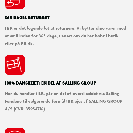
Funktioner: Lys, lyd, musik, volumenjustering
Tilslutning: MP3- og USB-indgang
365 DAGES RETURRET
Batteriindikator: Viser strømstatus
I BR er det legende let at returnere. Vi bytter dine varer med
Døre: Kan åbnes for nem ind- og udstigning
et smil inden for 365 dage, uanset om du har købt i butik
Fjernbetjening: 2,4 GHz forældrebetjening
eller på BR.dk.
Mål: 98,5 x 55 x 41 cm
Maks. brugervægt: 25 kg
Nettovægt: 12 kg / Bruttovægt: 14 kg
Oplader: Medfølger
100% DANSKEJET: EN DEL AF SALLING GROUP
Når du handler i BR, går en del af overskuddet via Salling
Fondene til velgørende formål! BR ejes af SALLING GROUP
A/S (CVR: 35954716).