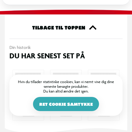
udvides med andre AquaPlay dele fra samme serie og er
designet, så delene er nemme at rengøre og opbevare efter
brug.
TILBAGE TIL TOPPEN
Specifikationer
Modulært vand- og mudderbanesystem
Din historik
DU HAR SENEST SET PÅ
Sluseporte til regulering af vandets flow
Kan udvides med andre AquaPlay kanalsystemer
Hvis du tillader statistiske cookies, kan vi nemt vise dig dine
seneste besøgte produkter.
Nem at samle, rengøre og opbevare
Du kan altid ændre det igen.
RET COOKIE SAMTYKKE
Velegnet til vandleg udendørs
Anbefalet alder: fra 3 år