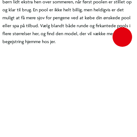
Mere sjov for pengene med en
pool eller spa på tilbud
Med en
pool til haven
bliver du hurtigt populær hos
ungerne og deres kammerater, og du kan nok godt
forvente at se naboens børn lidt ekstra hen over
sommeren, når først poolen er stillet op og klar til brug.
En pool er ikke helt billig, men heldigvis er det muligt at
få mere sjov for pengene ved at købe din ønskede pool
eller spa på tilbud. Vælg blandt både runde og
firkantede pools i flere størrelser her, og find den model,
der vil vække mest begejstring hjemme hos jer.
En pool på tilbud er alletiders køb
til haven