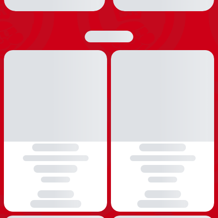
udenfor sæson, og glæd dig til at overraske familien
med vandleg for store og små, når sommersæsonen
igen nærmer sig.