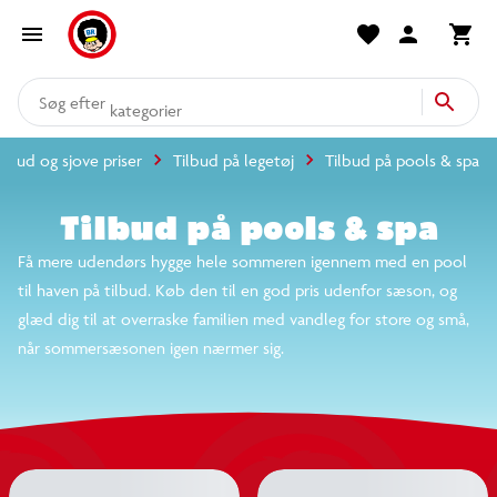
produkter
kategorier
Forside
mere end 14.000 varer
Tilbud og sjove priser
Tilbud på legetøj
Tilbud på pools & spa
Tilbud på pools & spa
Få mere udendørs hygge hele sommeren igennem med
en pool til haven på tilbud. Køb den til en god pris