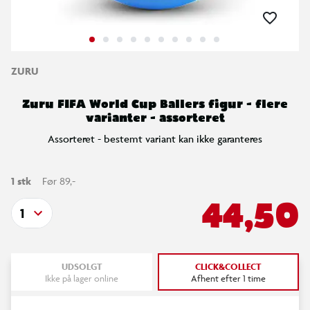
ZURU
Zuru FIFA World Cup Ballers figur - flere
varianter - assorteret
Assorteret - bestemt variant kan ikke garanteres
1 stk
Før 89,-
44,50
1
UDSOLGT
CLICK&COLLECT
Ikke på lager online
Afhent efter 1 time