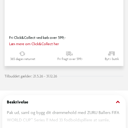
Fri Click&Collect ved køb over 599,-
Læs mere om Click&Collect her
365 dages returret
Fri fragt over 599,-
Byt i butik
Tilbuddet gælder: 21.5.26 - 31.12.26
keyboard_arrow_down
Beskrivelse
Pak ud, saml og bygg dit drømmehold med ZURU Ballers FIFA
WORLD CUP™ Series 1! Med 33 fodboldspillere at samle,
herunder sjældne øjeblikke og ikoniske fejringer, er hver