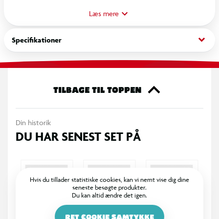
kapsel en chance for at eje et stykke FIFA World Cup™-
Læs mere
historie. Hver FIFA WORLD CUP™-spillerfigur leveres med en
miniaturefodbold, en samlermønt og 1 ekstra overraskelse.
keyboard_arrow_down
Specifikationer
Hvem vil du pakke ud for at skabe din startopstilling?
OBS! Varen er assorteret, og bestemt variant kan ikke
garanteres
TILBAGE TIL TOPPEN
Din historik
DU HAR SENEST SET PÅ
Hvis du tillader statistiske cookies, kan vi nemt vise dig dine
seneste besøgte produkter.
Du kan altid ændre det igen.
RET COOKIE SAMTYKKE