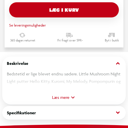
LÆG I KURV
Se leveringsmuligheder
365 dages returret
Fri fragt over 599,-
Byt i butik
keyboard_arrow_down
Beskrivelse
Bedstetid er lige blevet endnu sødere. Little Mushroom Night
Light putter Hello Kitty, Kuromi, My Melody, Pompompurin og
Cinnamoroll i seng på en blød svampefod. Lampen er designet
til hyggestunder før sengetid og udsender et blidt lys, der
Læs mere
glider jævnt mellem farver og skaber en beroligende
atmosfære til højtlæsning, aftenrutiner eller læsning sent om
keyboard_arrow_down
Specifikationer
aftenen. Hver figur har yndige pyjamas på og hviler i en rolig
stilling, hvilket gør lampen lige så dekorativ om dagen, som