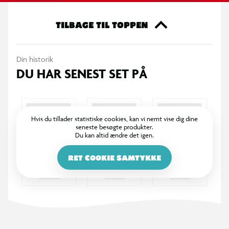
den er tryghedsskabende om natten. Det er en charmerende,
gavevenlig detalje, der bringer Sanrio-sødme til sengeborde,
TILBAGE TIL TOPPEN
hylder og arbejdspladser.
Din historik
Funktioner
DU HAR SENEST SET PÅ
Figurer: Hello Kitty, Kuromi, My Melody, Pompompurin,
Cinnamoroll
Farveskiftende svampelampe med beroligende glød
Hvis du tillader statistiske cookies, kan vi nemt vise dig dine
seneste besøgte produkter.
Du kan altid ændre det igen.
Yndige pyjamasdesign og soveposer
RET COOKIE SAMTYKKE
Klar til udstilling på sengeborde, skriveborde og hylder
OBS! Varen er assorteret, og en bestemt variant kan ikke
garanteres.