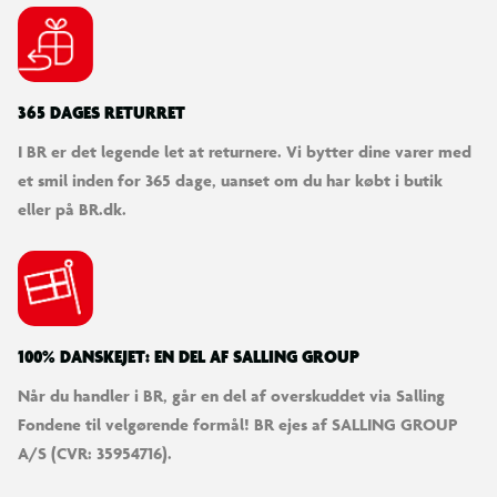
365 DAGES RETURRET
I BR er det legende let at returnere. Vi bytter dine varer med
et smil inden for 365 dage, uanset om du har købt i butik
eller på BR.dk.
100% DANSKEJET: EN DEL AF SALLING GROUP
Når du handler i BR, går en del af overskuddet via Salling
Fondene til velgørende formål! BR ejes af SALLING GROUP
A/S (CVR: 35954716).