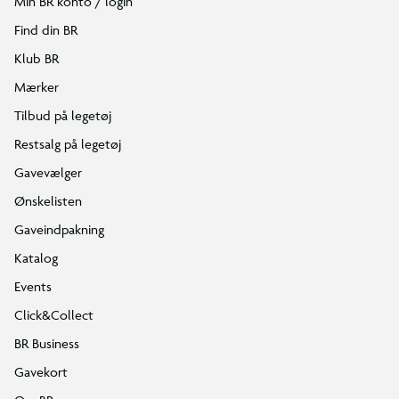
Min BR konto / login
Find din BR
Klub BR
Mærker
Tilbud på legetøj
Restsalg på legetøj
Gavevælger
Ønskelisten
Gaveindpakning
Katalog
Events
Click&Collect
BR Business
Gavekort