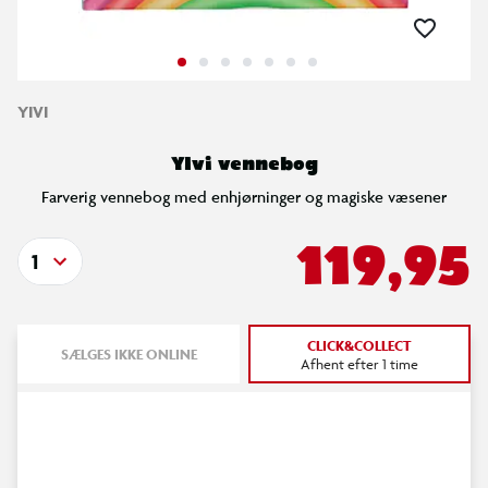
YIVI
Ylvi vennebog
Farverig vennebog med enhjørninger og magiske væsener
119,95
1
CLICK&COLLECT
SÆLGES IKKE ONLINE
Afhent efter 1 time