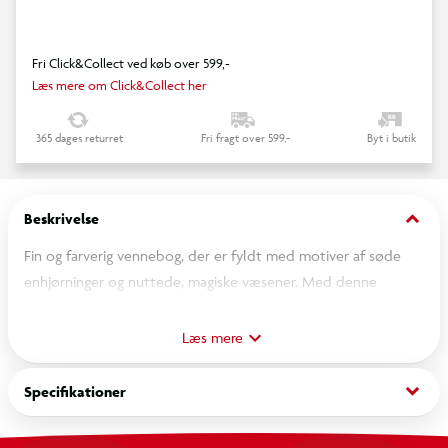
Fri Click&Collect ved køb over 599,-
Læs mere om Click&Collect her
365 dages returret
Fri fragt over 599,-
Byt i butik
keyboard_arrow_down
Beskrivelse
Fin og farverig vennebog, der er fyldt med motiver af søde
enhjørninger og nuttede, magiske væsener. Med denne
vennebog fra Ylvi kan du lære dine venner og familie bedre at
kende og samtidig gemme minder om dem for livet ved at
Læs mere
lade dem besvare en masse søde og sjove spørgsmål og
udfylde siderne i bogen.
keyboard_arrow_down
Specifikationer