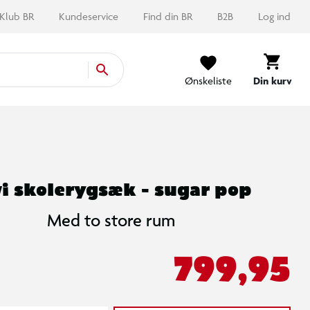
Klub BR
Kundeservice
Find din BR
B2B
Log ind
Ønskeliste
Din kurv
vi skolerygsæk - sugar pop
Med to store rum
799,95