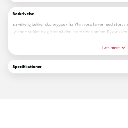
Beskrivelse
En virkelig lækker skolerygsæk fra Ylvi i rosa farver med stort
lysende stråler og glitter på den store frontlomme. Rygsækken 
notepad, penalhus og madkasse, hemmelig lomme bag på rygsæ
rejsekort m.m. Tasken er desuden med polstret og ventileret ry
Læs mere
bedre synlighed i mørke, justerbare og polstrede skulderremm
drikkeflaske. Vægt: ca. 772 g. Mål: 40 x 30 x 19 cm.
Specifikationer