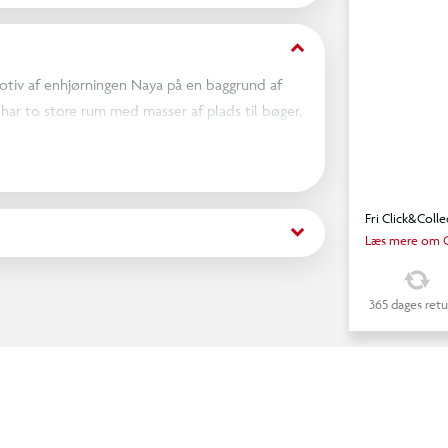
keyboard_arrow_down
 motiv af enhjørningen Naya på en baggrund af
har to store rum med masser af plads til bøger,
kken med plads til værdifulde ting som penge,
g, vand- og smudsafvisende bund, reflekser for
e, bærehåndtag samt sidelommer i mesh til fx
Fri Click&Colle
keyboard_arrow_down
Læs mere om C
365 dages retu