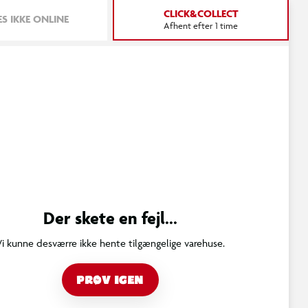
CLICK&COLLECT
S IKKE ONLINE
Afhent efter 1 time
Der skete en fejl...
Vi kunne desværre ikke hente tilgængelige varehuse.
PRØV IGEN