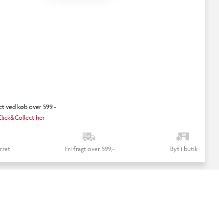
ct ved køb over 599,-
lick&Collect her
rret
Fri fragt over 599,-
Byt i butik