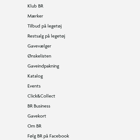
Klub BR
Mærker
Tilbud på legetøj
Restsalg på legetøj
Gavevælger
Ønskelisten
Gaveindpakning
Katalog
Events
Click&Collect
BR Business
Gavekort
Om BR
Følg BR på Facebook