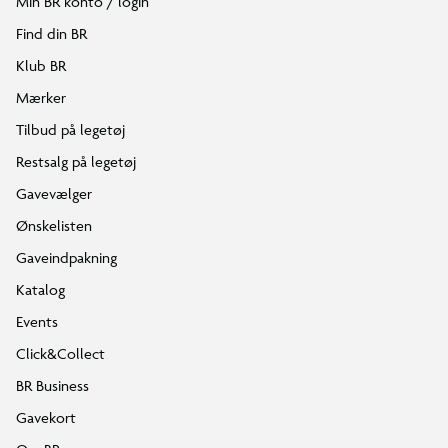
Min BR konto / login
Find din BR
Klub BR
Mærker
Tilbud på legetøj
Restsalg på legetøj
Gavevælger
Ønskelisten
Gaveindpakning
Katalog
Events
Click&Collect
BR Business
Gavekort