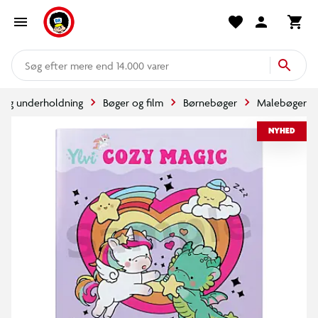
mere end 14.000 varer
l og underholdning
Bøger og film
Børnebøger
Malebøger
NYHED