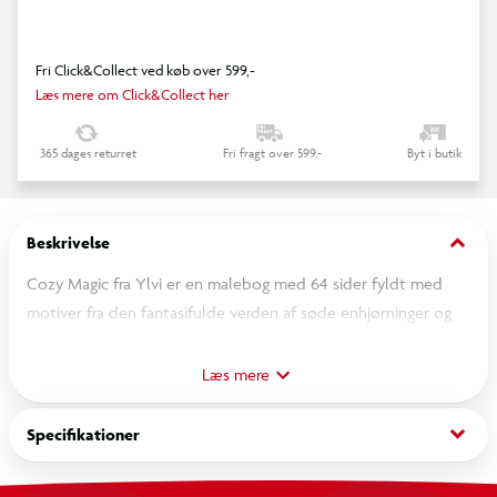
Fri Click&Collect ved køb over 599,-
Læs mere om Click&Collect her
365 dages returret
Fri fragt over 599,-
Byt i butik
keyboard_arrow_down
Beskrivelse
Cozy Magic fra Ylvi er en malebog med 64 sider fyldt med
motiver fra den fantasifulde verden af søde enhjørninger og
deres nuttede dyrevenner. Den trendy kawaii-inspirerede stil
skaber en hyggelig og kreativ oplevelse – perfekt til afslapning
Læs mere
og farvelægningssjov for både børn og voksne.
keyboard_arrow_down
Specifikationer