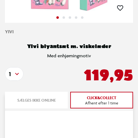
YIVI
Ylvi blyantsæt m. viskelæder
Med enhjørningmotiv
119,95
1
CLICK&COLLECT
SÆLGES IKKE ONLINE
Afhent efter 1 time