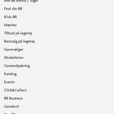
Min BR konto / login
Find din BR
Klub BR
Mærker
Tilbud på legetøj
Restsalg på legetøj
Gavevælger
Ønskelisten
Gaveindpakning
Katalog
Events
Click&Collect
BR Business
Gavekort