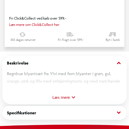
Fri Click&Collect ved køb over 599,-
Læs mere om Click&Collect her
365 dages returret
Fri fragt over 599,-
Byt i butik
keyboard_arrow_down
Beskrivelse
Regnbue blyantsæt fra Ylvi med fem blyanter i grøn, gul,
orange, pink og lilla med enhjørningmotiv og med matchende
viskelæder i toppen. Når blyanterne spidses afsløres et fint
regnbuemønster. Og som en ekstra bonus inkluderer sættet
Læs mere
et ekstra stort viskelæder formet som en sød enhjørning, som
kan flyttes fra den ene blyant til den anden. Sampakket i en
keyboard_arrow_down
Specifikationer
fin papæske.