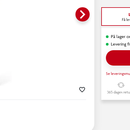
keyboard_arrow_right
Få l
På lager o
Levering fr
Se leveringsmu
365 dages retu