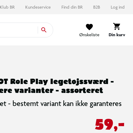
Klub BR
Kundeservice
Find din BR
B2B
Log ind
Ønskeliste
Din kurv
T Role Play legetøjssværd -
lere varianter - assorteret
et - bestemt variant kan ikke garanteres
59,-