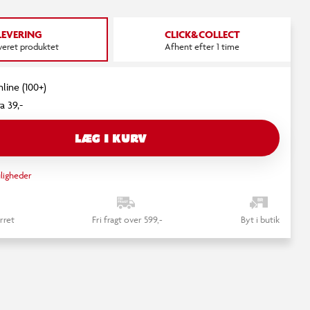
LEVERING
CLICK&COLLECT
everet produktet
Afhent efter 1 time
nline (100+)
a 39,-
LÆG I KURV
ligheder
rret
Fri fragt over 599,-
Byt i butik