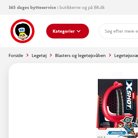
365 dages bytteservice
i butikkerne og på BR.dk
mere e
Kategorier
Forside
Legetøj
Blasters og legetøjsvåben
Legetøjssv