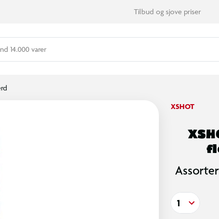
Tilbud og sjove priser
nd 14.000 varer
ærd
XSHOT
XSHO
f
Assorter
1