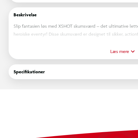
Beskrivelse
Slip fantasien løs med XSHOT skumsværd – det ultimative lette
heroiske eventyr! Disse skumsværd er designet til sikker, actionf
forsvare dig og dominere med stil. Med holdbare skumklinger og
kampen igen og igen. Vælg dit sværd, saml dit hold, og lad ev
Læs mere
OBS! Varen er assorteret, og bestemt variant kan ikke garan
Specifikationer