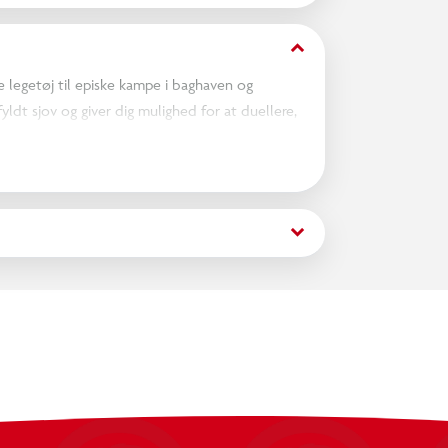
keyboard_arrow_down
 legetøj til episke kampe i baghaven og
yldt sjov og giver dig mulighed for at duellere,
 solide plastgreb kan du svinge dig ind i
entyret begynde!
teres
keyboard_arrow_down