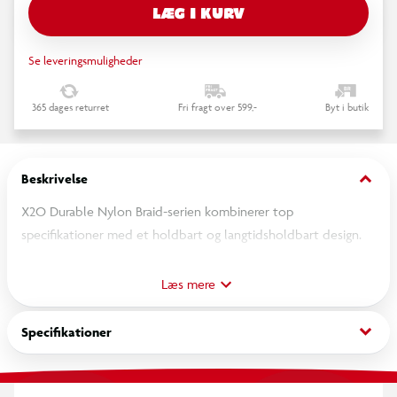
LÆG I KURV
Se leveringsmuligheder
365 dages returret
Fri fragt over 599,-
Byt i butik
keyboard_arrow_down
Beskrivelse
X2O Durable Nylon Braid-serien kombinerer top
specifikationer med et holdbart og langtidsholdbart design.
Flettet nylon skaber et kabel, der kan modstå intensiv brug
Læs mere
over en lang periode. Takket være støbte, robuste stik med
ekstra lang bøjningsbeskyttelse og nikkelbelægning er dette
keyboard_arrow_down
Specifikationer
kabel udstyret til konstant tilslutning og frakobling.
Kablerne er USB 2.0-standard.