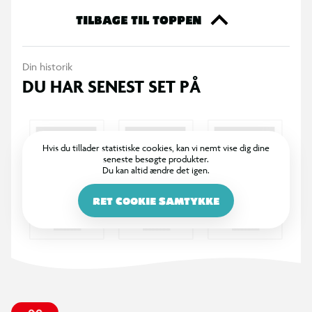
TILBAGE TIL TOPPEN
Specifikation:
Premium Nylon Braid-serien
Din historik
DU HAR SENEST SET PÅ
USB-C til USB-C
USB 2.0-standard
Hvis du tillader statistiske cookies, kan vi nemt vise dig dine
seneste besøgte produkter.
00 W PD-opladningshastighed (20 V, 5,0 A maks.)
Du kan altid ændre det igen.
480 Mbps dataoverførselshastighed
RET COOKIE SAMTYKKE
Ekstra lang bøjningsbeskyttelse
Bøjningstestet over 30.000 gange
Stærk intern kabelstruktur