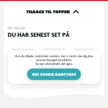
Kablerne er USB 2.0-standard.
TILBAGE TIL TOPPEN
Specifikation:
Premium Nylon Braid-serien
Din historik
DU HAR SENEST SET PÅ
USB-C til USB-C
USB 2.0-standard
Hvis du tillader statistiske cookies, kan vi nemt vise dig dine
seneste besøgte produkter.
100 W PD-opladningshastighed (20 V, 5,0 A maks.)
Du kan altid ændre det igen.
480 Mbps dataoverførselshastighed
RET COOKIE SAMTYKKE
Ekstra lang bøjningsbeskyttelse
Bøjningstestet over 30.000 gange