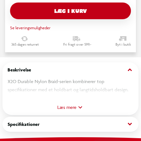
LÆG I KURV
Se leveringsmuligheder
365 dages returret
Fri fragt over 599,-
Byt i butik
keyboard_arrow_down
Beskrivelse
X2O Durable Nylon Braid-serien kombinerer top
specifikationer med et holdbart og langtidsholdbart design.
Flettet nylon skaber et kabel, der kan modstå intensiv brug
Læs mere
over en lang periode. Takket være støbte, robuste stik med
ekstra lang bøjningsbeskyttelse og nikkelbelægning er dette
keyboard_arrow_down
Specifikationer
kabel udstyret til konstant tilslutning og frakobling.