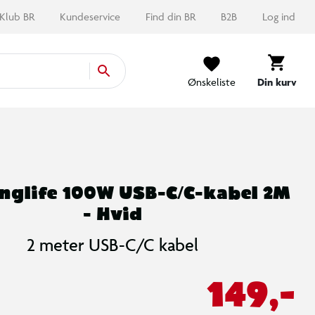
Klub BR
Kundeservice
Find din BR
B2B
Log ind
Ønskeliste
Din kurv
nglife 100W USB-C/C-kabel 2M
- Hvid
2 meter USB-C/C kabel
149,-