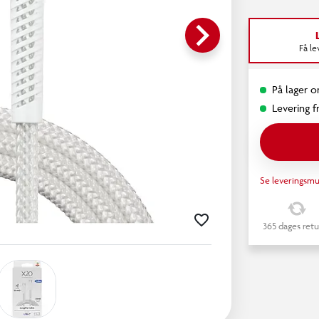
keyboard_arrow_right
Få l
På lager o
Levering fr
Se leveringsmu
365 dages retu