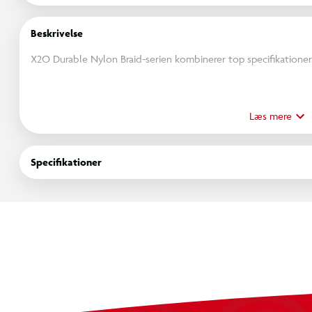
Beskrivelse
X2O Durable Nylon Braid-serien kombinerer top specifikationer
Flettet nylon skaber et kabel, der kan modstå intensiv brug ov
stik med ekstra lang bøjningsbeskyttelse og nikkelbelægning er 
Læs mere
frakobling.
Specifikationer
Kablerne er USB 2.0-standard.
Specifikation:
Premium Nylon Braid-serien
USB-C til USB-C
USB 2.0-standard