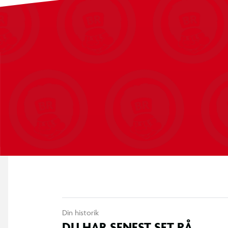
100 W PD-opladningshastighed (20 V, 5,0 A maks.)
480 Mbps dataoverførselshastighed
Ekstra lang bøjningsbeskyttelse
Bøjningstestet over 30.000 gange
Stærk intern kabelstruktur
Nikkelbelagte stik
Din historik
DU HAR SENEST SET PÅ