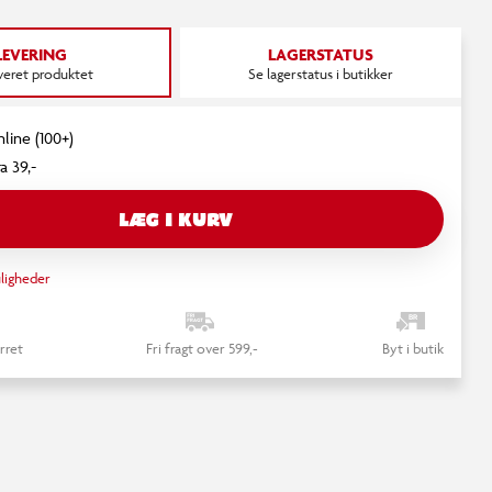
LEVERING
LAGERSTATUS
everet produktet
Se lagerstatus i butikker
nline (100+)
a 39,-
LÆG I KURV
ligheder
rret
Fri fragt over 599,-
Byt i butik