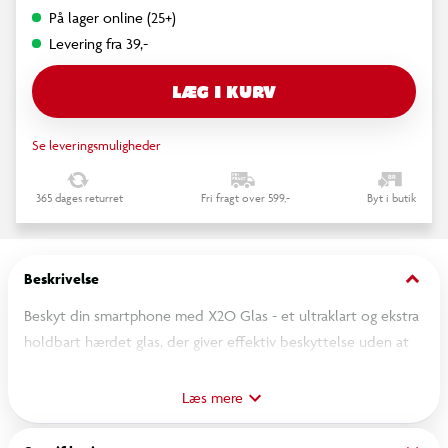
På lager online (25+)
Levering fra 39,-
LÆG I KURV
Se leveringsmuligheder
365 dages returret
Fri fragt over 599,-
Byt i butik
keyboard_arrow_down
Beskrivelse
Beskyt din smartphone med X2O Glas - et ultraklart og ekstra
holdbart hærdet glas, der giver effektiv beskyttelse uden at
gå på kompromis med skærmens funktionalitet.
Læs mere
Skærmbeskytteren er fremstillet i 0,33 mm forstærket 9H-glas
og dækker hele skærmen, inkl. de afrundede kanter. Den