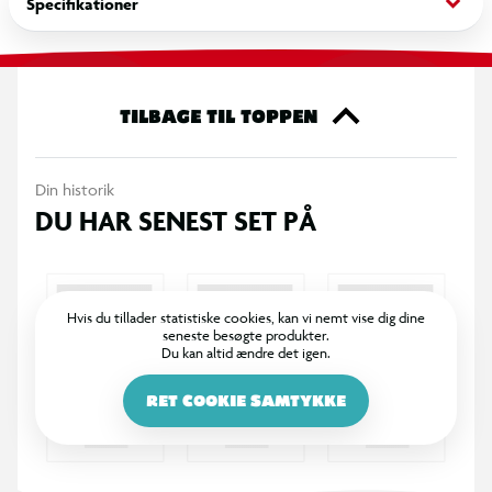
keyboard_arrow_down
Specifikationer
medfølgende monteringsramme sikrer en hurtig og præcis
montering uden støv og bobler.
Den oleofobiske overflade reducerer fingeraftryk og gør
TILBAGE TIL TOPPEN
skærmen nem at holde ren. Touch-følsomhed, lysstyrke samt
Face ID og fingeraftrykslæser fungerer problemfrit. Kan
Din historik
anvendes både med og uden cover.
DU HAR SENEST SET PÅ
Egenskaber:
Ultra transparent hærdet glas
Hvis du tillader statistiske cookies, kan vi nemt vise dig dine
seneste besøgte produkter.
Fuld skærmdækning inkl. afrundede kanter
Du kan altid ændre det igen.
9H glashårdhed
RET COOKIE SAMTYKKE
Nem montering i 3 trin (ramme/glas forinstalleret)