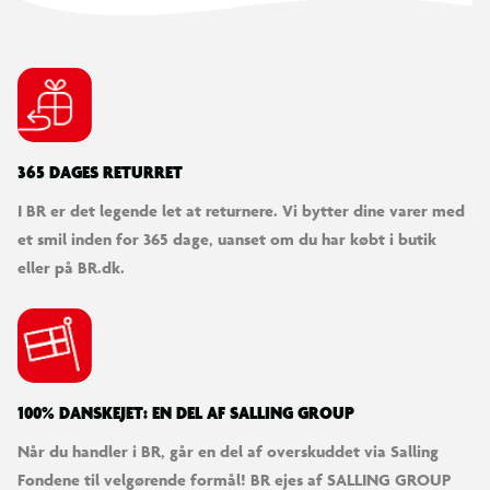
Laserskåret med anti-bobleteknologi
Anti-fingeraftryksbelægning
Helt selvklæbende
365 DAGES RETURRET
Kan fjernes uden rester
I BR er det legende let at returnere. Vi bytter dine varer med
et smil inden for 365 dage, uanset om du har købt i butik
Splintres ikke ved revner
eller på BR.dk.
Kompatibel med cover
100% DANSKEJET: EN DEL AF SALLING GROUP
Når du handler i BR, går en del af overskuddet via Salling
Fondene til velgørende formål! BR ejes af SALLING GROUP