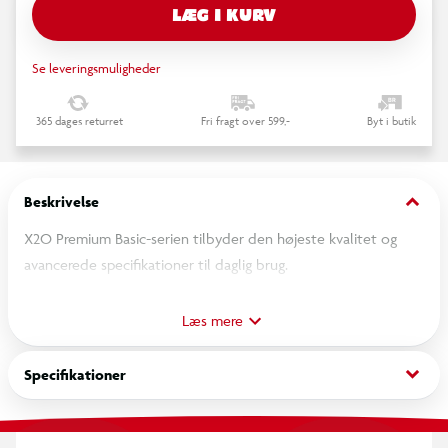
LÆG I KURV
Se leveringsmuligheder
365 dages returret
Fri fragt over 599,-
Byt i butik
keyboard_arrow_down
Beskrivelse
X2O Premium Basic-serien tilbyder den højeste kvalitet og
avancerede specifikationer til daglig brug.
Dette er det perfekte kabel til daglig brug.
Læs mere
Funktioner:
keyboard_arrow_down
Specifikationer
Premium Basic-serien
USB-A til USB-C