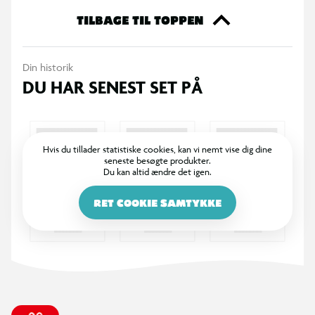
TILBAGE TIL TOPPEN
USB 2.0-standard
Din historik
60 W PD-opladningshastighed (20 V, 3,0 A, maks. 60 W)
DU HAR SENEST SET PÅ
480 Mbps dataoverførselshastighed
Stærk intern ledningskonstruktion
Hvis du tillader statistiske cookies, kan vi nemt vise dig dine
seneste besøgte produkter.
Du kan altid ændre det igen.
Støbte stik
RET COOKIE SAMTYKKE
Nikkelbelagte stik