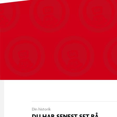
Designet og testet i EU
Tekniske data:
Indgang: 12-24 V
Udgang USB A1/A2: 5,0 V/2,4 A, maks. 12,0 W
Delt udgangseffekt: 5,0 V⎓, 3,1 A, maks. 15,5 W
Din historik
DU HAR SENEST SET PÅ