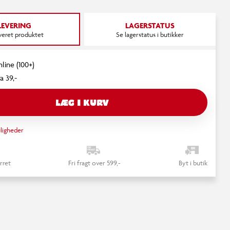
LEVERING
LAGERSTATUS
everet produktet
Se lagerstatus i butikker
nline (100+)
a 39,-
LÆG I KURV
ligheder
rret
Fri fragt over 599,-
Byt i butik