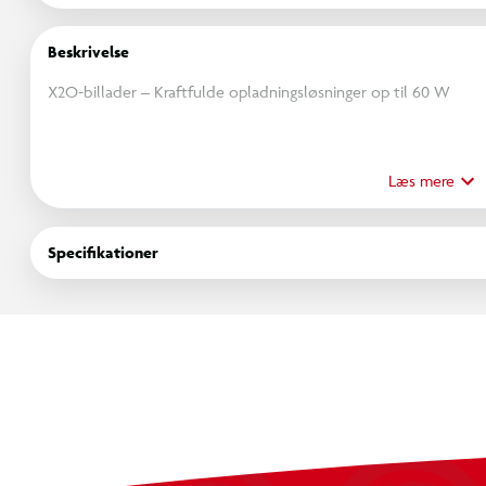
Beskrivelse
X2O-billader – Kraftfulde opladningsløsninger op til 60 W
X2O's serie af billadere fås i en kompakt størrelse og med en 
modellen). Fås i versioner med dobbelt eller tredobbelt port.
Læs mere
Funktioner:
Specifikationer
24 W samlet effekt
2x USB-A
Kompakt størrelse
QIMA-kvalitetstestet