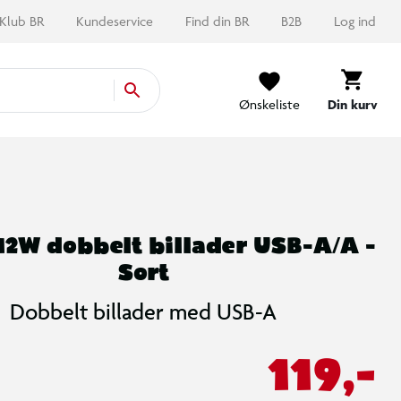
Klub BR
Kundeservice
Find din BR
B2B
Log ind
Ønskeliste
Din kurv
12W dobbelt billader USB-A/A -
Sort
Dobbelt billader med USB-A
119,-