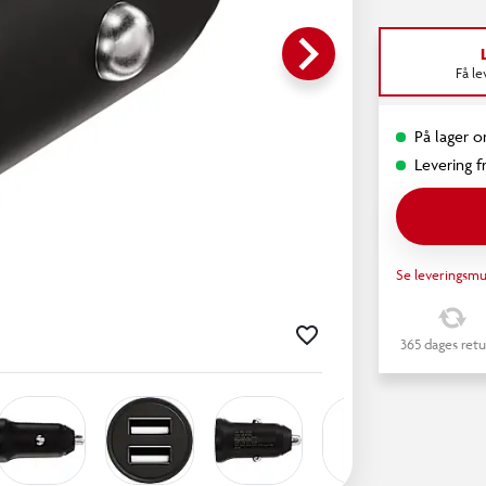
keyboard_arrow_right
Få l
På lager o
Levering fr
Se leveringsmu
365 dages retu