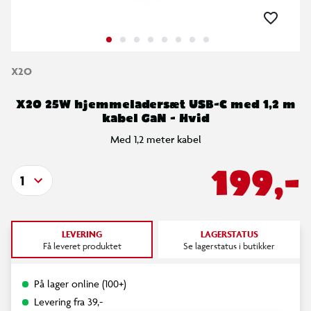
X2O
X2O 25W hjemmeladersæt USB-C med 1,2 m
kabel GaN - Hvid
Med 1,2 meter kabel
199,-
1
LEVERING
LAGERSTATUS
Få leveret produktet
Se lagerstatus i butikker
På lager online (100+)
Levering fra 39,-