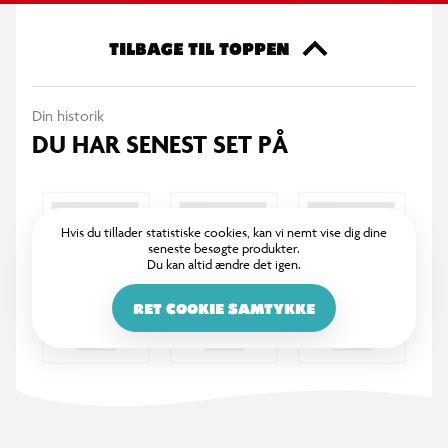
Ved at skifte til GaN vælger du næste generations opladning,
der er lettere, mere pålidelig og bygget til nemt at håndtere
TILBAGE TIL TOPPEN
nutidens højtydende enheder.
Din historik
Funktioner:
DU HAR SENEST SET PÅ
25 W PD samlet effekt
1,2 m USB-C til USB-C-kabel
Hvis du tillader statistiske cookies, kan vi nemt vise dig dine
seneste besøgte produkter.
1x USB-C
Du kan altid ændre det igen.
Superkompakt
RET COOKIE SAMTYKKE
GaN-teknologi – forbedret varmeafledning
PD-standard – hurtig og effektiv opladning