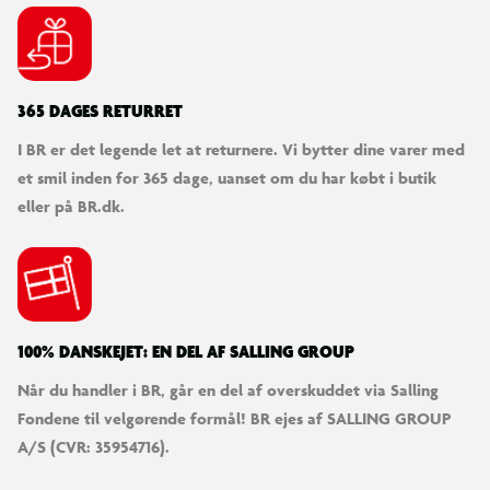
QIMA-kvalitetstestet
Designet og testet i EU
365 DAGES RETURRET
I BR er det legende let at returnere. Vi bytter dine varer med
Tekniske data:
et smil inden for 365 dage, uanset om du har købt i butik
Indgang: Euro-stik, 110–240 V~, 50/60 Hz, maks. 0,7 A
eller på BR.dk.
Udgang USB C1: 5,0 V⎓, 3,0 A, maks. 15,0 W / 9,0 V⎓,
2,77 A, maks. 25,0 W / 12,0 V⎓, 2,08 A, maks. 25,0 W
1,2 m USB C-C-kabel, hvidt, 3 A kabeltype, USB 2.0
100% DANSKEJET: EN DEL AF SALLING GROUP
Når du handler i BR, går en del af overskuddet via Salling
Fondene til velgørende formål! BR ejes af SALLING GROUP
A/S (CVR: 35954716).