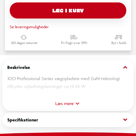
LÆG I KURV
Se leveringsmuligheder
365 dages returret
Fri fragt over 599,-
Byt i butik
keyboard_arrow_down
Beskrivelse
X2O Professional Series vægopladere med GaN-teknologi
tilbyder opladningsløsninger op til 65 W
GaN-teknologi leverer mere strøm i et mindre, køligere og
Læs mere
mere effektivt design, hvilket giver dig hurtigere opladning
uden den traditionelle opladeres størrelse og overskydende
keyboard_arrow_down
Specifikationer
varme.