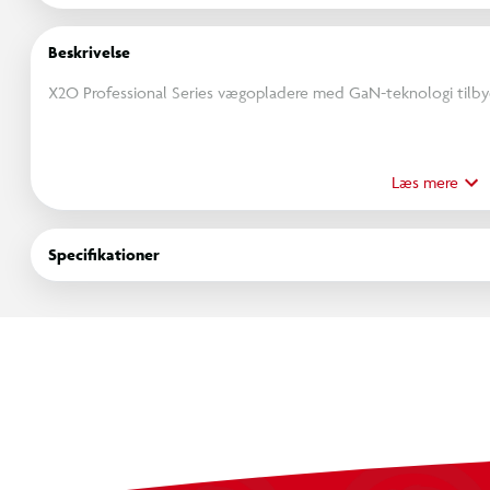
Beskrivelse
X2O Professional Series vægopladere med GaN-teknologi tilbyd
GaN-teknologi leverer mere strøm i et mindre, køligere og mere e
opladning uden den traditionelle opladers omfang og oversky
Læs mere
Ved at skifte til GaN vælger du næste generations opladning, de
Specifikationer
at håndtere nutidens højtydende enheder.
Funktioner:
20 W PD total effekt
1x USB-C + 1x USB-A
Super kompakt