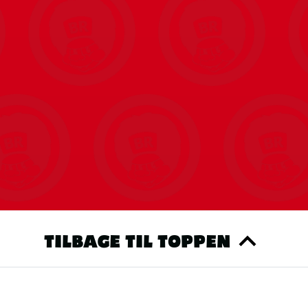
2 A, maks. 20,0 W / 12,0 V⎓, 1,67 A, maks. 20,0 W
TILBAGE TIL TOPPEN
. 18 W / 12,0 V, 1,5 A, maks. 18,0 W