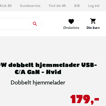
Klub BR
Kundeservice
Find din BR
B2B
Log ind
Ønskeliste
Din kurv
0W dobbelt hjemmelader USB-
C/A GaN - Hvid
Dobbelt hjemmelader
179,-