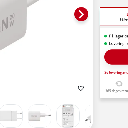
keyboard_arrow_right
Få l
På lager o
Levering fr
Se leveringsmu
365 dages retu