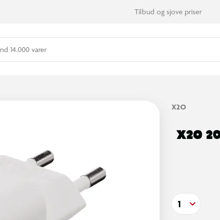
Tilbud og sjove priser
nd 14.000 varer
X2O
X2O 2
1