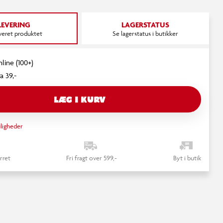
LEVERING
LAGERSTATUS
everet produktet
Se lagerstatus i butikker
nline (100+)
a 39,-
LÆG I KURV
ligheder
rret
Fri fragt over 599,-
Byt i butik