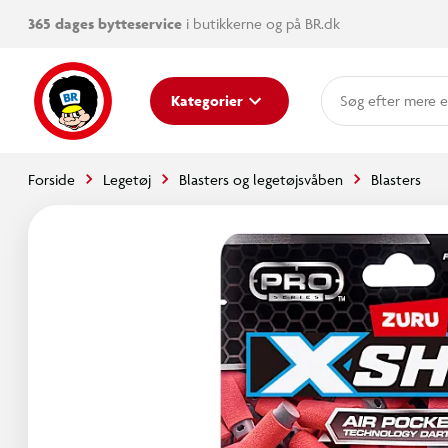
365 dages bytteservice
i butikkerne og på BR.dk
mere e
Kategorier
Forside
Legetøj
Blasters og legetøjsvåben
Blasters