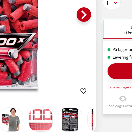
1
keyboard_arrow_right
Få l
På lager o
Levering fr
Se leveringsmu
365 dages retu