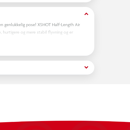
keyboard_arrow_down
 en genlukkelig pose! XSHOT Half-Length Air
 hurtigere og mere stabil flyvning og er
keyboard_arrow_down