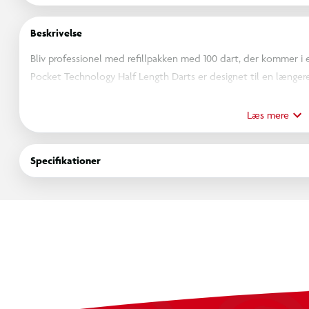
Beskrivelse
Bliv professionel med refillpakken med 100 dart, der kommer i
Pocket Technology Half Length Darts er designet til en længere,
kompatible med XSHOT Pro Series-serien af blasters.
Læs mere
Fra 14 år
Specifikationer