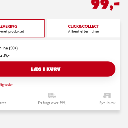
99,-
LEVERING
CLICK&COLLECT
everet produktet
Afhent efter 1 time
nline (50+)
a 39,-
LÆG I KURV
ligheder
rret
Fri fragt over 599,-
Byt i butik