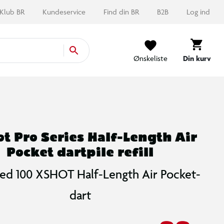
Klub BR
Kundeservice
Find din BR
B2B
Log ind
Ønskeliste
Din kurv
t Pro Series Half-Length Air
Pocket dartpile refill
med 100 XSHOT Half-Length Air Pocket-
dart