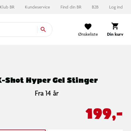
Klub BR
Kundeservice
Find din BR
B2B
Log ind
Ønskeliste
Din kurv
X-Shot Hyper Gel Stinger
Fra 14 år
199,-