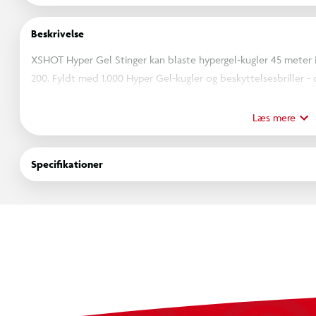
Beskrivelse
XSHOT Hyper Gel Stinger kan blaste hypergel-kugler 45 meter i
200. Fyldt med 1.000 Hyper Gel-kugler og beskyttelsesbriller - 
ultimative Gel Blaster-kamp!
Læs mere
Specifikationer