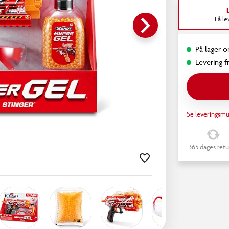
keyboard_arrow_right
Få l
På lager o
Levering fr
Se leveringsmu
365 dages retu