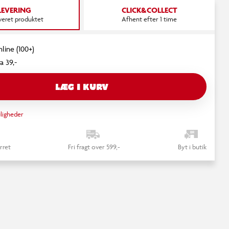
LEVERING
CLICK&COLLECT
everet produktet
Afhent efter 1 time
nline (100+)
a 39,-
LÆG I KURV
ligheder
rret
Fri fragt over 599,-
Byt i butik