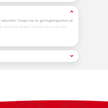
keyboard_arrow_down
 sekundet. Stinger har en gel-kuglekapacitet på
du skal bare tilsætte vand for at starte den
keyboard_arrow_down