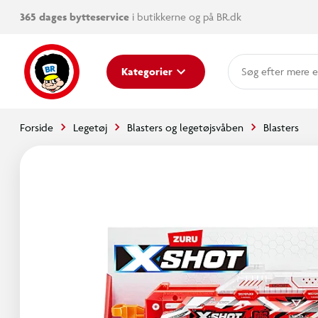
365 dages bytteservice
i butikkerne og på BR.dk
mere e
Kategorier
Forside
Legetøj
Blasters og legetøjsvåben
Blasters