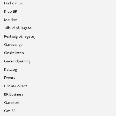
Find din BR
Klub BR
Mærker
Tilbud på legetøj
Restsalg på legetøj
Gavevælger
Ønskelisten
Gaveindpakning
Katalog
Events
Click&Collect
BR Business
Gavekort
Om BR