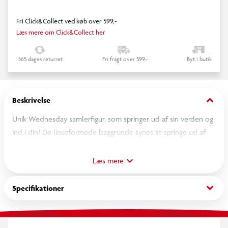
Fri Click&Collect ved køb over 599,-
Læs mere om Click&Collect her
365 dages returret
Fri fragt over 599,-
Byt i butik
keyboard_arrow_down
Beskrivelse
Unik Wednesday samlerfigur, som springer ud af sin verden og
ind i din! De linseformede baggrunde synes at springe ud af
Wednesday's verden og ind i din med fabelagtig 4D-effekt i
høj opløsning. Fra 3 år.
Læs mere
keyboard_arrow_down
Specifikationer