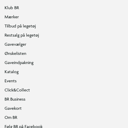
Klub BR
Mærker
Tilbud på legetøj
Restsalg på legetøj
Gavevælger
Ønskelisten
Gaveindpakning
Katalog
Events
Click&Collect
BR Business
Gavekort
Om BR
Følg BR på Facebook