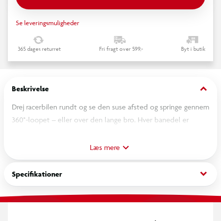
Se leveringsmuligheder
365 dages returret
Fri fragt over 599,-
Byt i butik
keyboard_arrow_down
Beskrivelse
Drej racerbilen rundt og se den suse afsted og springe gennem
360°-loopet – eller over den lange bro. Hver banedel er
designet til små hænder, så dit barn udvikler finmotorik ved at
arrangere og forbinde sporene. Indeholder en sød
Læs mere
SmartPoint-racer, der spiller 3 sjove syng-med-sange og 6
melodier og har en funktionsknap, der aktiverer sjove
keyboard_arrow_down
Specifikationer
bevægelser. Indeholder 2 SmartPoint-lokationer, der udløser
sætninger, lyde og melodier, når bilen kører hen over.
Fremmer sprogudvikling og fantasifuld leg. (Yderligere