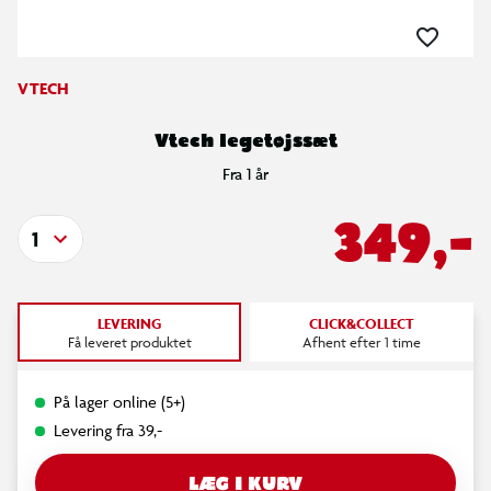
VTECH
Vtech legetøjssæt
Fra 1 år
349,-
1
LEVERING
CLICK&COLLECT
Få leveret produktet
Afhent efter 1 time
På lager online (5+)
Levering fra 39,-
LÆG I KURV