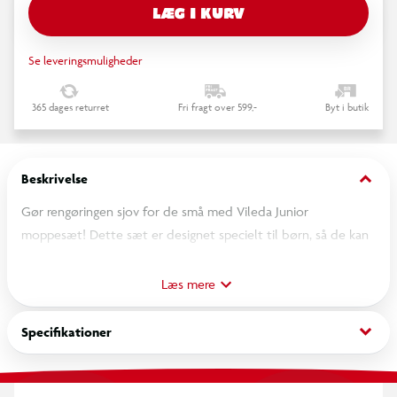
LÆG I KURV
Se leveringsmuligheder
365 dages returret
Fri fragt over 599,-
Byt i butik
keyboard_arrow_down
Beskrivelse
Gør rengøringen sjov for de små med Vileda Junior
moppesæt! Dette sæt er designet specielt til børn, så de kan
hjælpe til derhjemme og lære om rengøring på en legende
måde. Sættet indeholder en moppe, kost og fejebakke, der
Læs mere
ligner de rigtige Vileda-produkter, men i børnevenlig størrelse.
Perfekt til rolleleg og til at styrke barnets ansvarsfølelse.
keyboard_arrow_down
Specifikationer