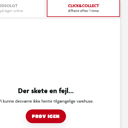
UDSOLGT
CLICK&COLLECT
 på lager online
Afhent efter 1 time
Der skete en fejl...
Vi kunne desværre ikke hente tilgængelige varehuse.
PRØV IGEN