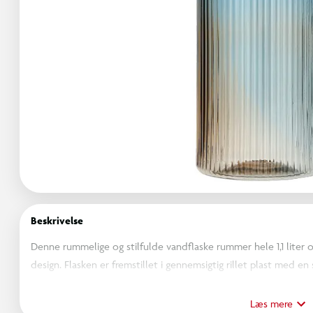
Beskrivelse
Denne rummelige og stilfulde vandflaske rummer hele 1,1 liter
design. Flasken er fremstillet i gennemsigtig rillet plast med e
blåt skruelåg med bærestrop – ideel til både hverdag og fritid.
Læs mere