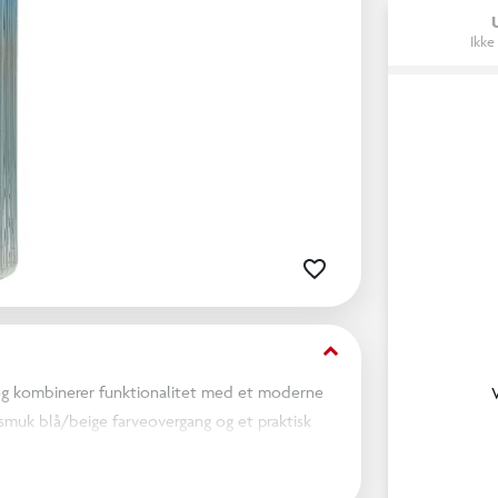
Ikke
keyboard_arrow_down
 og kombinerer funktionalitet med et moderne
n smuk blå/beige farveovergang og et praktisk