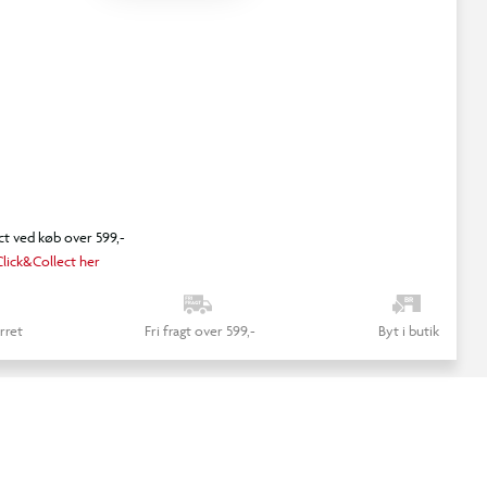
ct ved køb over 599,-
lick&Collect her
rret
Fri fragt over 599,-
Byt i butik