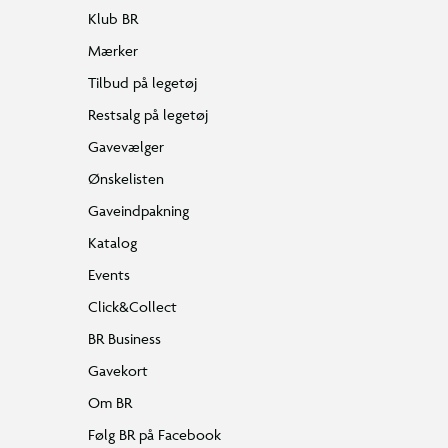
Klub BR
Mærker
Tilbud på legetøj
Restsalg på legetøj
Gavevælger
Ønskelisten
Gaveindpakning
Katalog
Events
Click&Collect
BR Business
Gavekort
Om BR
Følg BR på Facebook