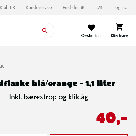
Klub BR
Kundeservice
Find din BR
B2B
Log ind
Ønskeliste
Din kurv
ER
flaske blå/orange - 1,1 liter
Inkl. bærestrop og kliklåg
40,-