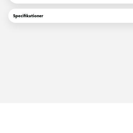
Det rillede design sikrer et godt greb, mens det store skruelåg
den. Med sin store kapacitet er flasken perfekt til længere arbej
Specifikationer
at du får nok at drikke. Fremstillet i BPA-fri materialer og bereg