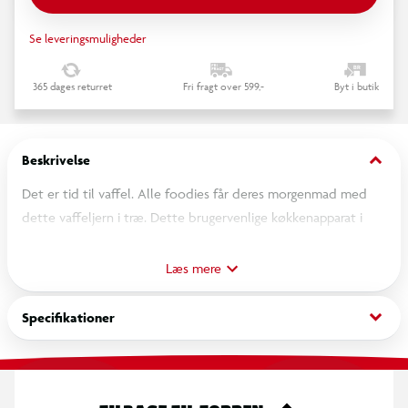
Se leveringsmuligheder
365 dages returret
Fri fragt over 599,-
Byt i butik
keyboard_arrow_down
Beskrivelse
Det er tid til vaffel. Alle foodies får deres morgenmad med
dette vaffeljern i træ. Dette brugervenlige køkkenapparat i
moderne design hører hjemme i ethvert legekøkken.
Øvelsesvafljernet kommer med fire vaffelskiver og en
Læs mere
tallerken med redskaber. Tænd/sluk-knappen kan drejes, og
børnene kan selv bestemme, om vaflerne er færdige, eller om
keyboard_arrow_down
Specifikationer
de har brug for lidt mere tid. Så hvem vil have en vaffel?