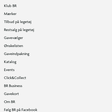
Klub BR
Mærker
Tilbud på legetøj
Restsalg på legetøj
Gavevælger
Ønskelisten
Gaveindpakning
Katalog
Events
Click&Collect
BR Business
Gavekort
Om BR
Følg BR på Facebook