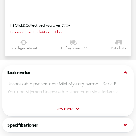
Fri Click&Collect ved køb over 599,-
Læs mere om Click&Collect her
365 dages returret
Fri fragt over 599,-
Byt i butik
keyboard_arrow_down
Beskrivelse
Unspeakable præsenterer: Mini Mystery bamse – Serie 1!
YouTube-stjernen Unspeakable lancerer nu sin allerførste
kollektion af mystiske mini-venner – og de er sjovere end
nogensinde! Disse farverige og fjollede plysdyr måler 15 cm og
Læs mere
er sjove twists på hans ikoniske frø-logo, klar til at hoppe med
dig ud i spændende eventyr.
keyboard_arrow_down
Specifikationer