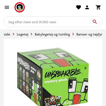
mere end 14.000 varer
Forside
Legetøj
Babylegetøj og tumling
Bamser og tøjdyr