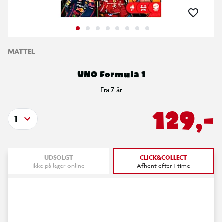
MATTEL
UNO Formula 1
Fra 7 år
129,-
1
UDSOLGT
CLICK&COLLECT
Ikke på lager online
Afhent efter 1 time