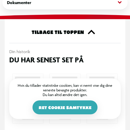
keyboard_arrow_down
Dokumenter
geare op og råbe "UNO!" Det er en fuldtonet gave til fans af
Formel 1 og kortspilselskere fra 7 år og op. Farver og
dekorationer kan variere.
TILBAGE TIL TOPPEN
Din historik
DU HAR SENEST SET PÅ
Hvis du tillader statistiske cookies, kan vi nemt vise dig dine
seneste besøgte produkter.
Du kan altid ændre det igen.
RET COOKIE SAMTYKKE