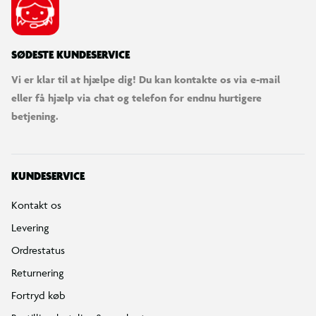
Tekniske specifikationer:
Højtalere: 40mm med neodymmagneter.
SØDESTE KUNDESERVICE
Vi er klar til at hjælpe dig! Du kan kontakte os via e-mail
Frekvensrespons: 20Hz-20KHz
eller få hjælp via chat og telefon for endnu hurtigere
betjening.
Kabellængde: 3,8ft / 1,15m
Produktdimensioner: 7,50” x 7” x 3” / 190 x 177 x 76mm
KUNDESERVICE
Produktvægt: 0,50lbs / 228g
Kontakt os
Levering
Headset Power: Passiv
Ordrestatus
Returnering
Fortryd køb