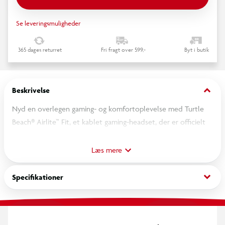
Se leveringsmuligheder
365 dages returret
Fri fragt over 599,-
Byt i butik
keyboard_arrow_down
Beskrivelse
Nyd en overlegen gaming- og komfortoplevelse med Turtle
Beach® Airlite™ Fit, et kablet gaming-headset, der er officielt
licenseret til Nintendo Switch™. Dette headset leverer
finjusteret lyd gennem høj-kvalitets 40mm højttalere, hvilket
Læs mere
giver en medrivende oplevelse for både casual og
konkurrencemindede gamere. De hævede over-ear puder
keyboard_arrow_down
Specifikationer
tilbyder enestående komfort, så du kan høre hver skarp
detalje og dyb bas, mens de effektivt blokerer for ekstern
støj. Den elegante, støjreducerende mikrofon sikrer, at din