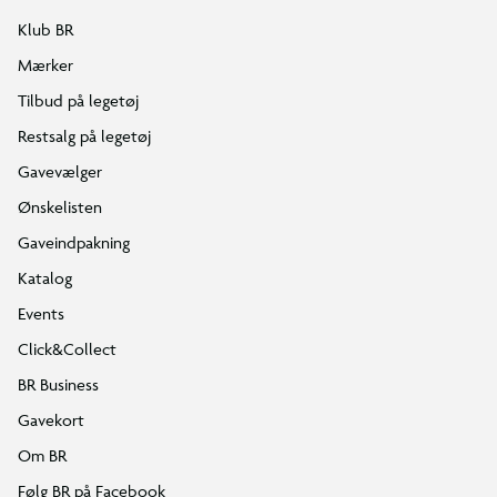
Klub BR
Mærker
Tilbud på legetøj
Restsalg på legetøj
Gavevælger
Ønskelisten
Gaveindpakning
Katalog
Events
Click&Collect
BR Business
Gavekort
Om BR
Følg BR på Facebook