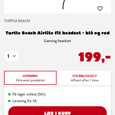
TURTLE BEACH
Turtle Beach Airlite fit headset - blå og rød
Gaming headset
199,-
1
LEVERING
CLICK&COLLECT
Få leveret produktet
Afhent efter 1 time
På lager online (50+)
Levering fra 39,-
LÆG I KURV