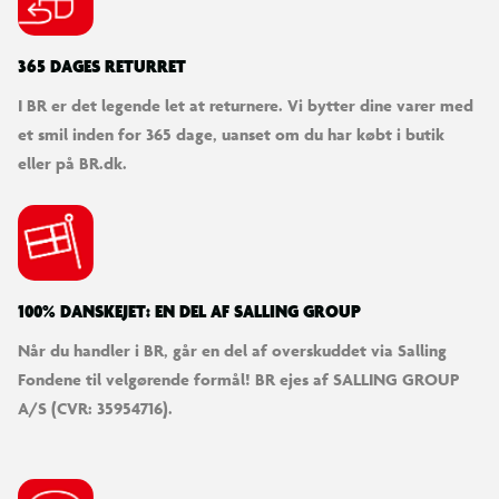
under spillet.
365 DAGES RETURRET
Oplev overlegen lyd med 40mm over-ear højttalere, der
I BR er det legende let at returnere. Vi bytter dine varer med
bringer dit spil til live. Disse kraftfulde højttalerenheder
et smil inden for 365 dage, uanset om du har købt i butik
leverer medrivende lyd med dyb, rungende bas og skarpe
eller på BR.dk.
højder, så hver detalje i spillets lydspor er klar og levende,
hvilket forbedrer din samlede gaming-oplevelse.
Ørepuderne er designet til at passe komfortabelt over dine
ører og giver en tæt, sikker pasform. Dette forbedrer
100% DANSKEJET: EN DEL AF SALLING GROUP
komforten, forbedrer basresponsen og tilbyder overlegen
støjisolering, så du kan fordybe dig i spillet uden forstyrrelser.
Når du handler i BR, går en del af overskuddet via Salling
Fondene til velgørende formål! BR ejes af SALLING GROUP
Indeholder:
A/S (CVR: 35954716).
Airlite™ Fit Gaming Headset
Quick Start Guide