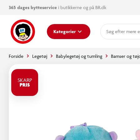
365 dages bytteservice
i butikkerne og på BR.dk
mere e
Kategorier
Forside
Legetøj
Babylegetøj og tumling
Bamser og tøj
SKARP
PRIS