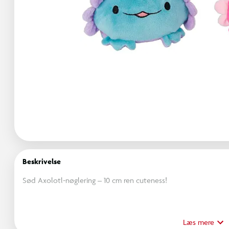
Beskrivelse
Sød Axolotl-nøglering – 10 cm ren cuteness!
Gør dine nøgler, tasker eller penalhuse lidt sjovere med denn
sit glade ansigt og fluffy plys er den både sjov og dekorativ –
Læs mere