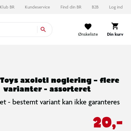
Klub BR
Kundeservice
Find din BR
B2B
Log ind
Ønskeliste
Din kurv
Toys axolotl nøglering – flere
varianter - assorteret
et - bestemt variant kan ikke garanteres
20,-