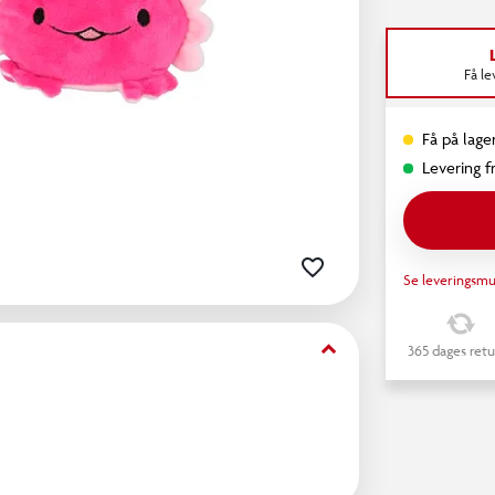
Få l
Få på lager
Levering fr
Se leveringsmu
keyboard_arrow_down
365 dages retu
e superbløde og farverige axolotl-nøglering! Med
 og nem at tage med overalt.