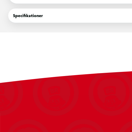
Fås i flere flotte farver
Specifikationer
Blød plys med søde detaljer
Smart nøgleringsclips til nem fastgørelse
Størrelse: 10 cm