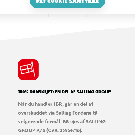
RET COOKIE SAMTYKKE
100% DANSKEJET: EN DEL AF SALLING GROUP
Når du handler i BR, går en del af
overskuddet via Salling Fondene til
velgørende formål! BR ejes af SALLING
GROUP A/S (CVR: 35954716).