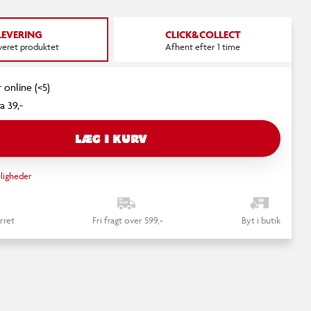
LEVERING
CLICK&COLLECT
everet produktet
Afhent efter 1 time
 online (<5)
a 39,-
LÆG I KURV
ligheder
rret
Fri fragt over 599,-
Byt i butik