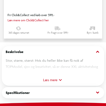
Fri Click&Collect ved køb over 599,-
Læs mere om Click&Collect her
365 dages returret
Fri fragt over 599,-
Byt i butik
keyboard_arrow_down
Beskrivelse
Stor, større, størst: Hvis du heller ikke kan få nok af
TOPModel, sjov og kreativitet, så er denne XXL aktivitetsbog
lige noget for dig! Bogen indeholder 24 sider fyldt med
forskellige farvelægningsmuligheder, stickersjov, labyrinter og
Læs mere
andre kreative og sjove opgaver. Denne store og virkelig fine
aktivitetsbog på 42 x 30 cm fra TOPModel lægger op til mange
keyboard_arrow_down
Specifikationer
timers sjov og kreativ underholdning