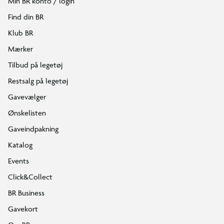
Min BR konto / login
Find din BR
Klub BR
Mærker
Tilbud på legetøj
Restsalg på legetøj
Gavevælger
Ønskelisten
Gaveindpakning
Katalog
Events
Click&Collect
BR Business
Gavekort