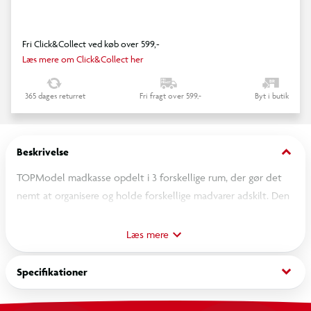
Fri Click&Collect ved køb over 599,-
Læs mere om Click&Collect her
365 dages returret
Fri fragt over 599,-
Byt i butik
keyboard_arrow_down
Beskrivelse
TOPModel madkasse opdelt i 3 forskellige rum, der gør det
nemt at organisere og holde forskellige madvarer adskilt. Den
smarte clipslukning sikrer, at madkassen er nem at åbne og
lukke. En skøn tilføjelse til enhver TOPModel fan's skolestart.
Læs mere
keyboard_arrow_down
Specifikationer