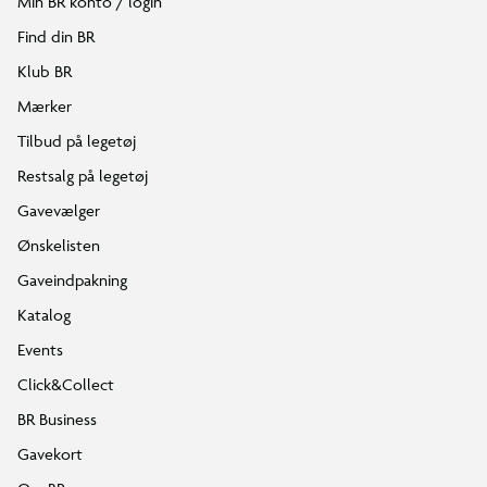
Min BR konto / login
Find din BR
Klub BR
Mærker
Tilbud på legetøj
Restsalg på legetøj
Gavevælger
Ønskelisten
Gaveindpakning
Katalog
Events
Click&Collect
BR Business
Gavekort