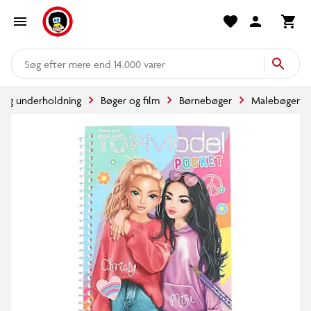
mere end 14.000 varer
l og underholdning
Bøger og film
Børnebøger
Malebøger