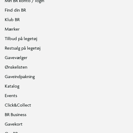
Min BR konto / login
Find din BR
Klub BR
Mærker
Tilbud på legetøj
Restsalg på legetøj
Gavevælger
Ønskelisten
Gaveindpakning
Katalog
Events
Click&Collect
BR Business
Gavekort