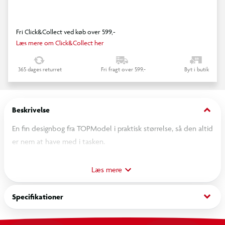
Fri Click&Collect ved køb over 599,-
Læs mere om Click&Collect her
365 dages returret
Fri fragt over 599,-
Byt i butik
keyboard_arrow_down
Beskrivelse
En fin designbog fra TOPModel i praktisk størrelse, så den altid
er nem at have med i tasken.
Den lidt mindre designbog fra TOPModel med motiv af
modellerne Miju og Christy på forsiden er med spiralryg og
Læs mere
indeholder masser af sider, du kan udfolde dine kreative
evner på samt stickers til at gøre dine design endnu flottere.
keyboard_arrow_down
Specifikationer