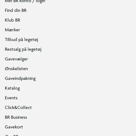
Min BR konto / login
Find din BR
Klub BR
Mærker
Tilbud på legetøj
Restsalg på legetøj
Gavevælger
Ønskelisten
Gaveindpakning
Katalog
Events
Click&Collect
BR Business
Gavekort