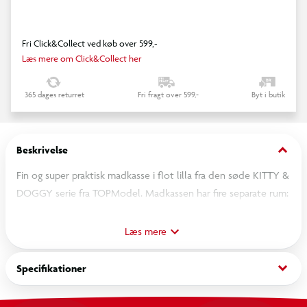
Fri Click&Collect ved køb over 599,-
Læs mere om Click&Collect her
365 dages returret
Fri fragt over 599,-
Byt i butik
keyboard_arrow_down
Beskrivelse
Fin og super praktisk madkasse i flot lilla fra den søde KITTY &
DOGGY serie fra TOPModel. Madkassen har fire separate rum:
et stort, fladt rum i bunden samt tre mindre rum med
individuelle, transparente låg med smart klipslukning, der er
Læs mere
nemme at åbne og lukke. Opvask i hånden anbefales af
hensyn til printets holdbarhed. Ikke egnet til mikroovn.
keyboard_arrow_down
Specifikationer
Indeholder ikke bisphenol-A (BPA) eller blødgørere
(phthalater).