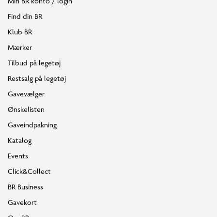
Min BR konto / login
Find din BR
Klub BR
Mærker
Tilbud på legetøj
Restsalg på legetøj
Gavevælger
Ønskelisten
Gaveindpakning
Katalog
Events
Click&Collect
BR Business
Gavekort