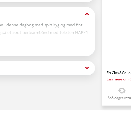
keyboard_arrow_down
ne i denne dagbog med spiralryg og med fint
gså et sødt perlearmbånd med teksten HAPPY
skytte dine private hemmeligheder mod
keyboard_arrow_down
Fri Click&Colle
Læs mere om C
365 dages retu