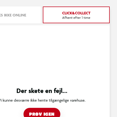
CLICK&COLLECT
S IKKE ONLINE
Afhent efter 1 time
Der skete en fejl...
Vi kunne desværre ikke hente tilgængelige varehuse.
PRØV IGEN