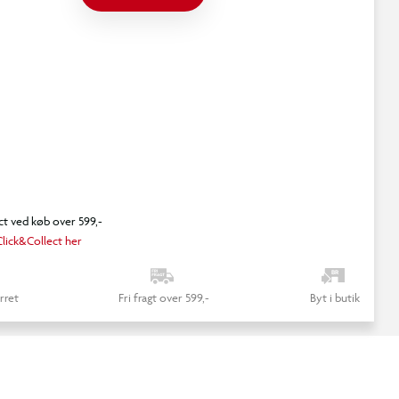
ct ved køb over 599,-
lick&Collect her
rret
Fri fragt over 599,-
Byt i butik