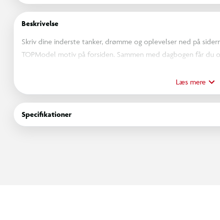
Beskrivelse
Skriv dine inderste tanker, drømme og oplevelser ned på sider
TOPModel motiv på forsiden. Sammen med dagbogen får du o
skrevet i perler.
Dagbogen er sikret med sød hjertelås og nøgler, så du kan be
Læs mere
nysgerrige sjæle.
Specifikationer
Inkl. stickers ark med søde motiver.