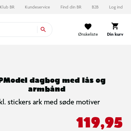
Klub BR
Kundeservice
Find din BR
B2B
Log ind
Ønskeliste
Din kurv
PModel dagbog med lås og
armbånd
kl. stickers ark med søde motiver
119,95