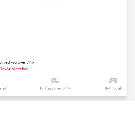
ct ved køb over 599,-
lick&Collect her
rret
Fri fragt over 599,-
Byt i butik