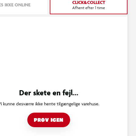
CLICK&COLLECT
S IKKE ONLINE
Afhent efter 1 time
Der skete en fejl...
Vi kunne desværre ikke hente tilgængelige varehuse.
PRØV IGEN