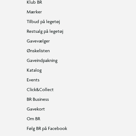
Klub BR
Mærker
Tilbud på legetøj
Restsalg på legetøj
Gavevælger
Ønskelisten
Gaveindpakning
Katalog
Events
Click&Collect
BR Business
Gavekort
Om BR
Følg BR på Facebook