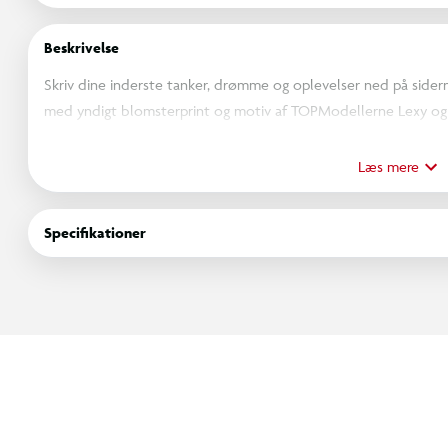
Beskrivelse
Skriv dine inderste tanker, drømme og oplevelser ned på sid
med yndigt blomsterprint og motiv af TOPModellerne Lexy og C
Swifts tophit Anti-Hero i ca. 20 sekunder. Dagbogen er beskyt
private hemmeligheder er sikret mod nysgerrige sjæle.
Læs mere
Specifikationer