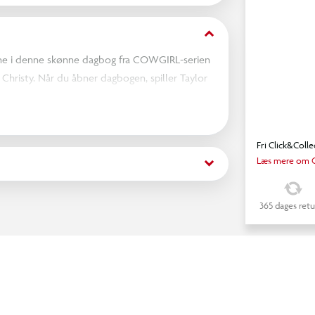
keyboard_arrow_down
erne i denne skønne dagbog fra COWGIRL-serien
hristy. Når du åbner dagbogen, spiller Taylor
tet med en kode, du selv kan vælge, så dine
Fri Click&Colle
keyboard_arrow_down
Læs mere om C
365 dages retu