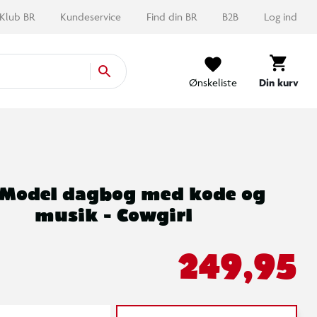
Klub BR
Kundeservice
Find din BR
B2B
Log ind
Ønskeliste
Din kurv
Model dagbog med kode og
musik - Cowgirl
249,95