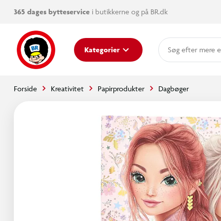
365 dages bytteservice
i butikkerne og på BR.dk
mere e
Kategorier
Forside
Kreativitet
Papirprodukter
Dagbøger