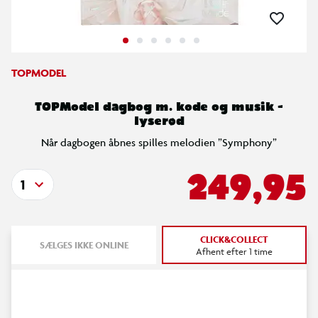
TOPMODEL
TOPModel dagbog m. kode og musik -
lyserød
Når dagbogen åbnes spilles melodien ”Symphony”
249,95
1
CLICK&COLLECT
SÆLGES IKKE ONLINE
Afhent efter 1 time