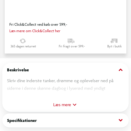
Fri Click&Collect ved køb over 599,-
Læs mere om Click&Collect her
365 dages returret
Fri fragt over 599,-
Byt i butik
keyboard_arrow_down
Beskrivelse
Skriv dine inderste tanker, drømme og oplevelser ned på
siderne i denne skønne dagbog i lyserød med yndigt
TOPModel ballet design. Når du åbner dagbogen, spiller
melodien ”Symphony” i ca. 20 sekunder. Dagbogen er
Læs mere
beskyttet med en kode, du selv kan vælge, så dine private
hemmeligheder er sikret mod nysgerrige sjæle.
keyboard_arrow_down
Specifikationer