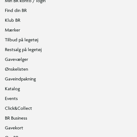
Min BR konto / login
Find din BR
Klub BR
Mærker
Tilbud på legetøj
Restsalg på legetøj
Gavevælger
Ønskelisten
Gaveindpakning
Katalog
Events
Click&Collect
BR Business
Gavekort