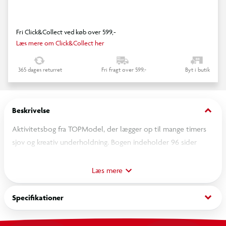
Fri Click&Collect ved køb over 599,-
Læs mere om Click&Collect her
365 dages returret
Fri fragt over 599,-
Byt i butik
keyboard_arrow_down
Beskrivelse
Aktivitetsbog fra TOPModel, der lægger op til mange timers
sjov og kreativ underholdning. Bogen indeholder 96 sider
fyldt med forskellige farvelægnings- og andre kreative
opgaver. På bogens forside er der udover et sødt motiv af
Læs mere
TOPModellerne Hayden og Candy, en farverig roulette med
opløftende og humørrige tekster (på engelsk). Tryk på
keyboard_arrow_down
Specifikationer
knappen, og tekstfelterne vil lyse op på skift i ca. 10 sekunder
sammen med lyden af en roulette, inden lyset stopper ved en