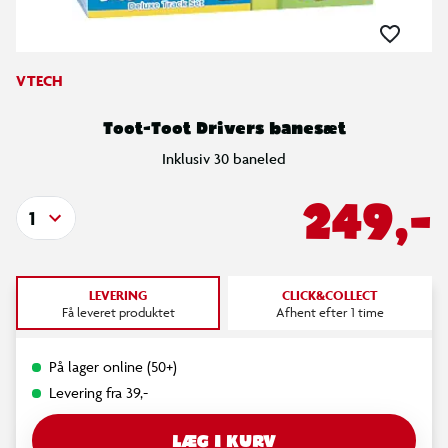
VTECH
Toot-Toot Drivers banesæt
Inklusiv 30 baneled
249,-
1
LEVERING
CLICK&COLLECT
Få leveret produktet
Afhent efter 1 time
På lager online (50+)
Levering fra 39,-
LÆG I KURV