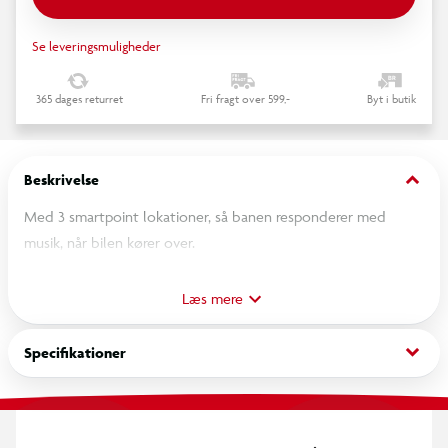
Se leveringsmuligheder
365 dages returret
Fri fragt over 599,-
Byt i butik
keyboard_arrow_down
Beskrivelse
Med 3 smartpoint lokationer, så banen responderer med
musik, når bilen kører over.
Inklusiv 30 baneled, så du kan designe racerbanen, som du
ønsker den.
Læs mere
keyboard_arrow_down
Specifikationer