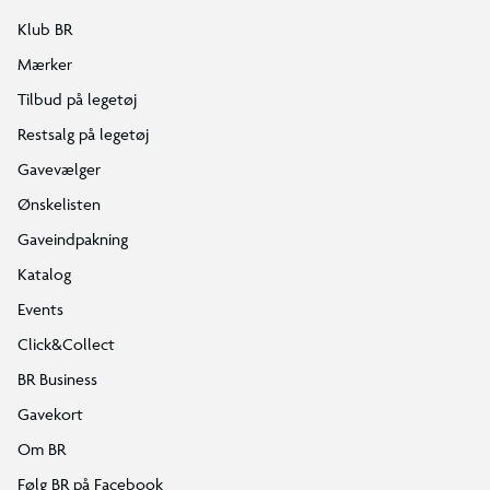
Klub BR
Mærker
Tilbud på legetøj
Restsalg på legetøj
Gavevælger
Ønskelisten
Gaveindpakning
Katalog
Events
Click&Collect
BR Business
Gavekort
Om BR
Følg BR på Facebook