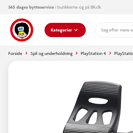
365 dages bytteservice
i butikkerne og på BR.dk
mere e
Kategorier
Forside
Spil og underholdning
PlayStation 4
PlayStati