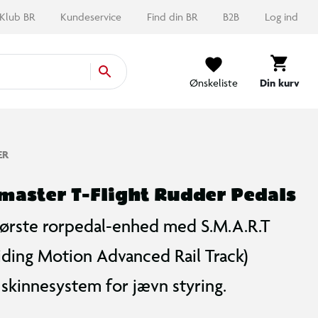
Klub BR
Kundeservice
Find din BR
B2B
Log ind
Ønskeliste
Din kurv
ER
master T-Flight Rudder Pedals
ørste rorpedal-enhed med S.M.A.R.T
liding Motion Advanced Rail Track)
skinnesystem for jævn styring.