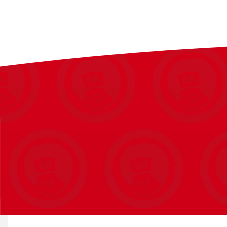
De første rorpedaler nogensinde med S.M.A.R.T (Slidin
Bygger på mærkets 25 års ekspertise og markedsleders
Er den enhed, som flysimulator-fællesskabet har efter
4 glideskinner i aluminium i industrikvalitet for helt j
Selvcentrerende rorakse: Den perfekte balance mellem 
midten for meget præcise manøvrer (1024 værdier på ro
Lang bevægelsesafstand på roraksen for mere præcise 
Kompatibel med PC