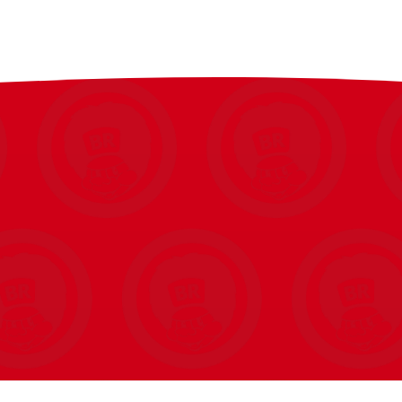
g Motion Advanced Rail Track) skinnesystem
kab
spurgt mest
ævn bevægelse
glathed og modstand ved tilbageføring til
raksen)
manøvrer