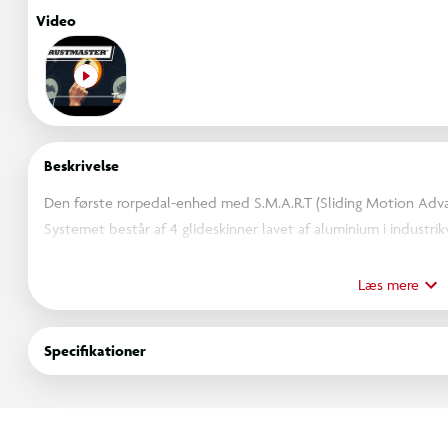
Video
Beskrivelse
Den første rorpedal-enhed med S.M.A.R.T (Sliding Motion Advan
Systemet består af 4 glideskinner lavet af aluminium i industri
differentielle bremsepedaler: Store differentielle bremsepedale
USB- og/eller proprietær RJ12-forbindelse: Kompatibel på PC m
Læs mere
Også kompatibel på PS4™ med T.Flight Hotas 4 joystick. Avancer
Specifikationer
justere deadzones. T.A.R.G.E.T avanceret programmeringssoftwa
akserne for rorpedaler og differentielle bremser.
Kompatibel med PS5 via T.Flight Hotas 4.