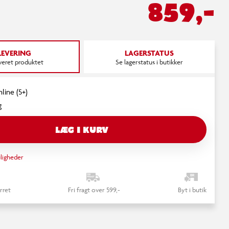
859,-
LEVERING
LAGERSTATUS
everet produktet
Se lagerstatus i butikker
line (5+)
g
LÆG I KURV
ligheder
rret
Fri fragt over 599,-
Byt i butik