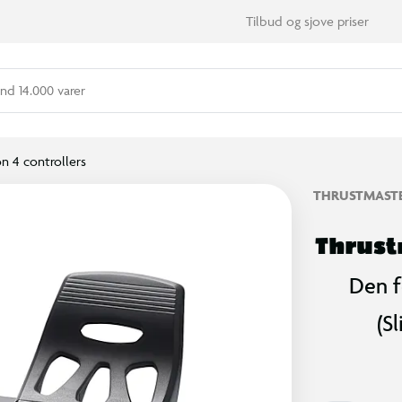
Tilbud og sjove priser
nd 14.000 varer
on 4 controllers
THRUSTMAST
Thrust
Den f
(S