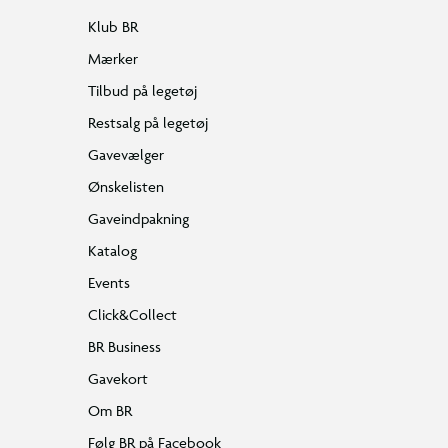
Klub BR
Mærker
Tilbud på legetøj
Restsalg på legetøj
Gavevælger
Ønskelisten
Gaveindpakning
Katalog
Events
Click&Collect
BR Business
Gavekort
Om BR
Følg BR på Facebook