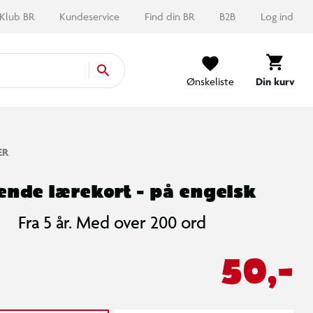
Klub BR
Kundeservice
Find din BR
B2B
Log ind
Ønskeliste
Din kurv
ER
ende lærekort - på engelsk
Fra 5 år. Med over 200 ord
50,-