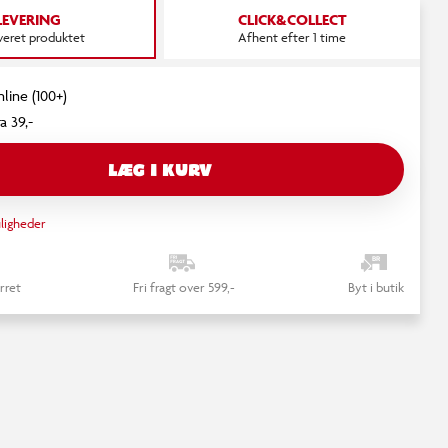
LEVERING
CLICK&COLLECT
everet produktet
Afhent efter 1 time
nline (100+)
a 39,-
LÆG I KURV
ligheder
rret
Fri fragt over 599,-
Byt i butik