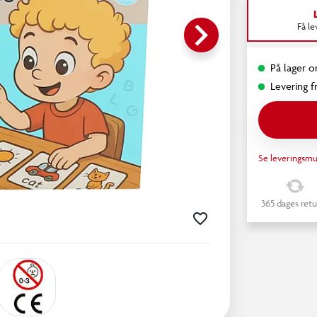
keyboard_arrow_right
Få l
På lager o
Levering fr
Se leveringsmu
365 dages retu