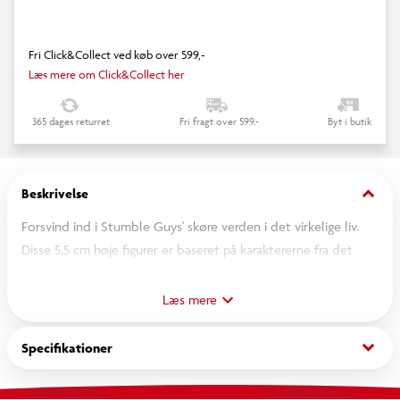
Fri Click&Collect ved køb over 599,-
Læs mere om Click&Collect her
365 dages returret
Fri fragt over 599,-
Byt i butik
keyboard_arrow_down
Beskrivelse
Forsvind ind i Stumble Guys' skøre verden i det virkelige liv.
Disse 5,5 cm høje figurer er baseret på karaktererne fra det
populære online multiplayer knockout spil, hvor op til 32
spillere snubler i den ene runde efter den anden i et
Læs mere
eskalerende kaos, indtil der kan krones én sejrherre. Denne
luksusæske indeholder 6 karakterer, som er 5,5 cm høje. Fra 8
keyboard_arrow_down
Specifikationer
år.