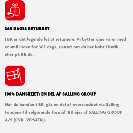
365 DAGES RETURRET
I BR er det legende let at returnere. Vi bytter dine varer med
et smil inden for 365 dage, uanset om du har købt i butik
eller på BR.dk.
100% DANSKEJET: EN DEL AF SALLING GROUP
Når du handler i BR, går en del af overskuddet via Salling
Fondene til velgørende formål! BR ejes af SALLING GROUP
A/S (CVR: 35954716).