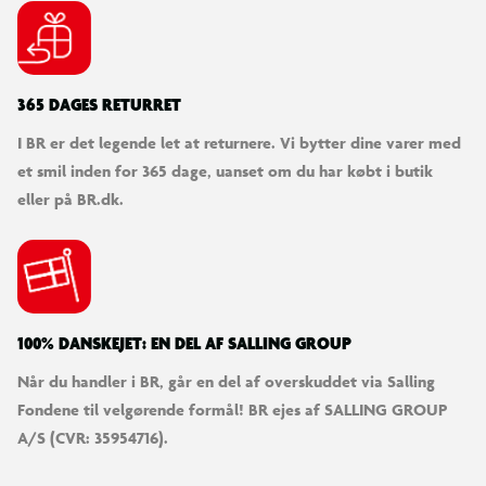
365 DAGES RETURRET
I BR er det legende let at returnere. Vi bytter dine varer med
et smil inden for 365 dage, uanset om du har købt i butik
eller på BR.dk.
100% DANSKEJET: EN DEL AF SALLING GROUP
Når du handler i BR, går en del af overskuddet via Salling
Fondene til velgørende formål! BR ejes af SALLING GROUP
A/S (CVR: 35954716).