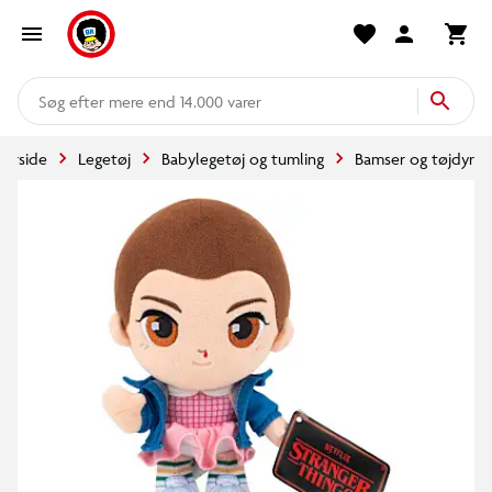
mere end 14.000 varer
Forside
Legetøj
Babylegetøj og tumling
Bamser og tøjdyr