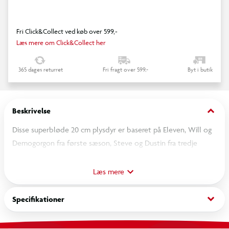
Fri Click&Collect ved køb over 599,-
Læs mere om Click&Collect her
365 dages returret
Fri fragt over 599,-
Byt i butik
keyboard_arrow_down
Beskrivelse
Disse superbløde 20 cm plysdyr er baseret på Eleven, Will og
Demogorgon fra første sæson, Steve og Dustin fra tredje
sæson eller Lucas fra fjerde sæson af Stranger Things. De har
særlige broderidetaljer og inkluderer autentiske
Læs mere
beklædningsdetaljer fra serien. Saml alle 20 cm Stranger
Things-plysdyr og udstil hele holdet. Officielt licenseret
keyboard_arrow_down
Specifikationer
Stranger Things-produkt fra Jazwares. Fra 3 år.