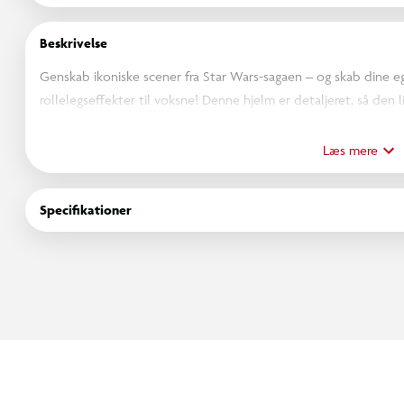
Beskrivelse
Genskab ikoniske scener fra Star Wars-sagaen – og skab dine 
rollelegseffekter til voksne! Denne hjelm er detaljeret, så den 
Star Wars: The Mandalorian på Disney+, og er en imponerende ti
(Yderligere produkter sælges separat. Med forbehold for tilgæn
Læs mere
Specifikationer