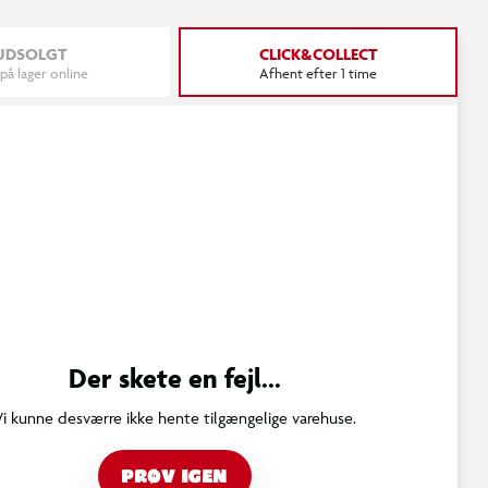
UDSOLGT
CLICK&COLLECT
 på lager online
Afhent efter 1 time
Der skete en fejl...
Vi kunne desværre ikke hente tilgængelige varehuse.
PRØV IGEN