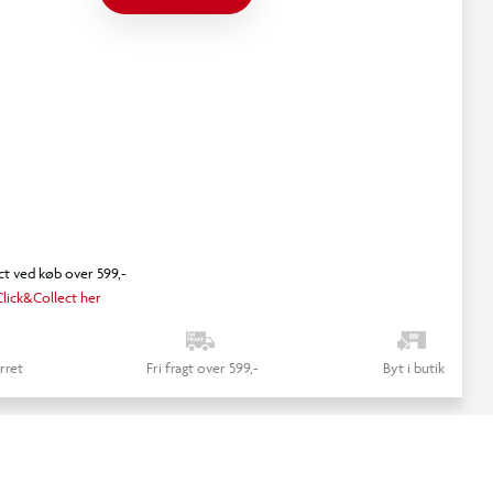
ct ved køb over 599,-
lick&Collect her
rret
Fri fragt over 599,-
Byt i butik