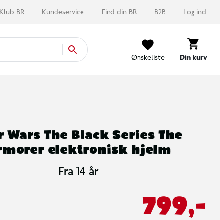
Klub BR
Kundeservice
Find din BR
B2B
Log ind
Ønskeliste
Din kurv
r Wars The Black Series The
rmorer elektronisk hjelm
Fra 14 år
799,-