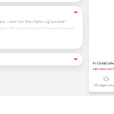
keyboard_arrow_down
egne – med Star Wars hjelm- og lyssværd™-
ligner The Armorers hjelm fra live-action-serien
lføjelse til enhver Star Wars-fans samling.
gelighed.)
keyboard_arrow_down
Fri Click&Colle
Læs mere om C
365 dages retu