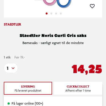
STAEDTLER
Staedtler Noris Gurli Gris saks
Børnesaks - særligt egnet til de mindste
1 stk
Før 19,-
14,25
1
LEVERING
CLICK&COLLECT
Få leveret produktet
Afhent efter 1 time
På lager online (100+)