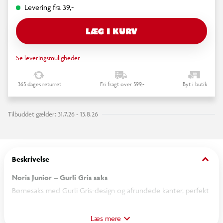
Levering fra 39,-
LÆG I KURV
Se leveringsmuligheder
365 dages returret
Fri fragt over 599,-
Byt i butik
Tilbuddet gælder: 31.7.26 - 13.8.26
keyboard_arrow_down
Beskrivelse
Noris Junior – Gurli Gris saks
Børnesaks med Gurli Gris-design og afrundede kanter, perfekt
til små hænders første klippeøvelser. Saksen er udviklet til at
klippe i papir og klipper ikke hår eller tekstiler, hvilket gør den
Læs mere