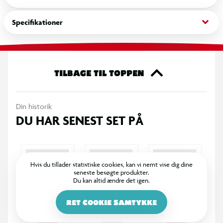
ekstra velegnet til børn.
keyboard_arrow_down
Specifikationer
Saksen kan bruges af både højre- og venstrehåndede og er
ideel til kreative aktiviteter hjemme og i skolen.
Specifikationer
TILBAGE TIL TOPPEN
Børnesaks med Gurli Gris-design
Din historik
Afrundede kanter for ekstra sikkerhed
DU HAR SENEST SET PÅ
Klipper papir – ikke hår eller tekstiler
Velegnet til højre- og venstrehåndede
Hvis du tillader statistiske cookies, kan vi nemt vise dig dine
seneste besøgte produkter.
Du kan altid ændre det igen.
Ideel til de første klippeøvelser
RET COOKIE SAMTYKKE
Længde: ca. 10 cm