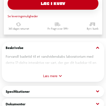
LÆG I KURV
Se leveringsmuligheder
365 dages returret
Fri fragt over 599,-
Byt i butik
keyboard_arrow_down
Beskrivelse
Forvandl badetid til et vandvidenskabs laboratorium med
dette 17-delte interaktive rør sæt, der gør dit badekar til en
sprudlende ingeniør legeplads. Se hvordan småbørn
eksperimenterer med tyngdekraft, strøm og årsag-virkning,
Læs mere
mens de bygger endeløse vandveje.
keyboard_arrow_down
Specifikationer
Nøglefunktioner: -17-DELT VANDLAB – Trichter, snoede rør,
forbindelser & en hældekop.
keyboard_arrow_down
Dokumenter
Lærer barnet problemløsning, grundlæggende fysik & rumlig