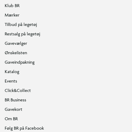
Klub BR
Mærker
Tilbud på legetøj
Restsalg på legetøj
Gavevælger
Ønskelisten
Gaveindpakning
Katalog
Events
Click&Collect
BR Business
Gavekort
Om BR
Følg BR på Facebook