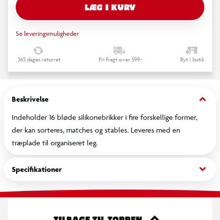
LÆG I KURV
Se leveringsmuligheder
365 dages returret
Fri fragt over 599,-
Byt i butik
keyboard_arrow_down
Beskrivelse
Indeholder 16 bløde silikonebrikker i fire forskellige former,
der kan sorteres, matches og stables. Leveres med en
træplade til organiseret leg.
keyboard_arrow_down
Specifikationer
TILBAGE TIL TOPPEN