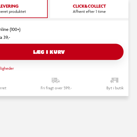
LEVERING
CLICK&COLLECT
everet produktet
Afhent efter 1 time
nline (100+)
a 39,-
LÆG I KURV
ligheder
rret
Fri fragt over 599,-
Byt i butik