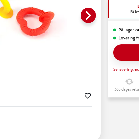
keyboard_arrow_right
Få l
På lager o
Levering fr
Se leveringsmu
365 dages retu