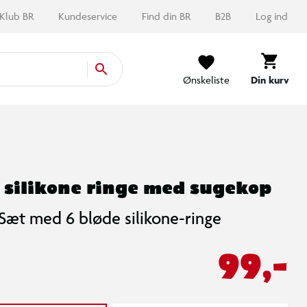
Klub BR
Kundeservice
Find din BR
B2B
Log ind
Ønskeliste
Din kurv
 silikone ringe med sugekop
Sæt med 6 bløde silikone-ringe
99,-