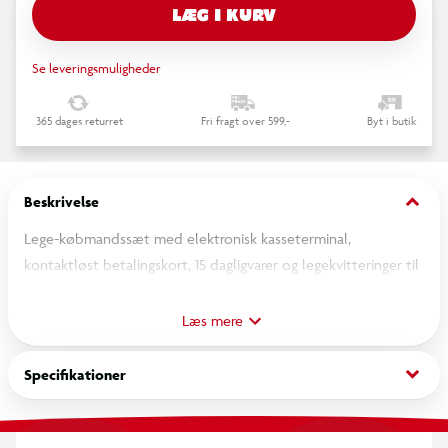
LÆG I KURV
Se leveringsmuligheder
365 dages returret
Fri fragt over 599,-
Byt i butik
keyboard_arrow_down
Beskrivelse
Lege-købmandssæt med elektronisk kasseterminal,
kontaktløst betalingskort, 15 dagligvarer og legekvitteringer til
sjov kasseleg.
Læs mere
Kræver 2 x AAA batterier (1,5V) (inkluderet)
keyboard_arrow_down
Specifikationer